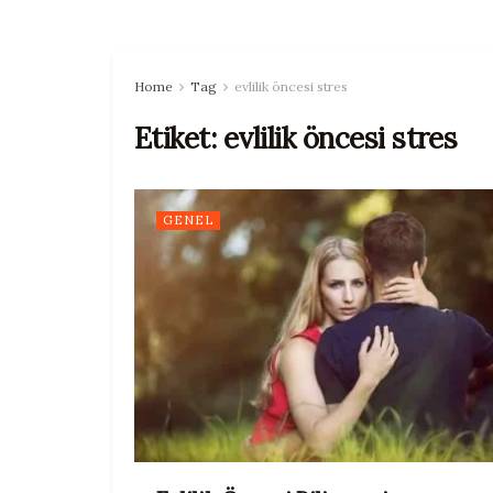
Home
Tag
evlilik öncesi stres
Etiket:
evlilik öncesi stres
GENEL