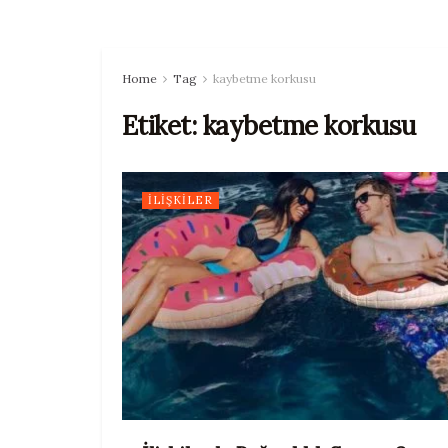
Home
Tag
kaybetme korkusu
Etiket:
kaybetme korkusu
İLIŞKILER