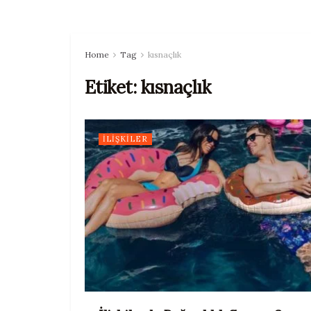
Home
Tag
kısnaçlık
Etiket:
kısnaçlık
İLIŞKILER