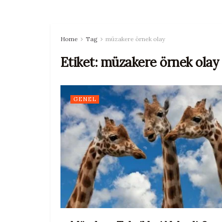
Home
Tag
müzakere örnek olay
Etiket:
müzakere örnek olay
GENEL