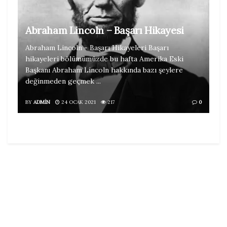
Abraham Lincoln – Başarı Hikayesi
Abraham Lincoln - Başarı Hikayeleri Başarı
hikayeleri bölümümüzde bu hafta Amerika Eski
Başkanı Abraham Lincoln hakkında bazı şeylere
değinmeden geçmek ...
BY
ADMIN
24 OCAK 2021
217
0