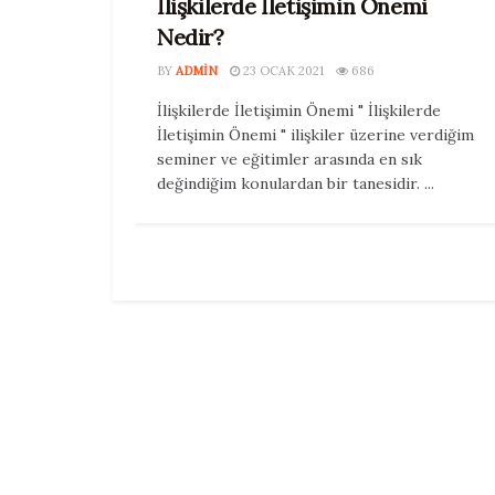
İlişkilerde İletişimin Önemi
Nedir?
BY
ADMIN
23 OCAK 2021
686
İlişkilerde İletişimin Önemi " İlişkilerde
İletişimin Önemi " ilişkiler üzerine verdiğim
seminer ve eğitimler arasında en sık
değindiğim konulardan bir tanesidir. ...