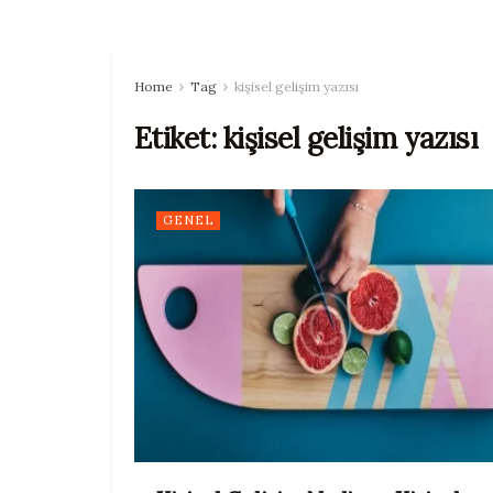
Home
Tag
kişisel gelişim yazısı
Etiket:
kişisel gelişim yazısı
GENEL