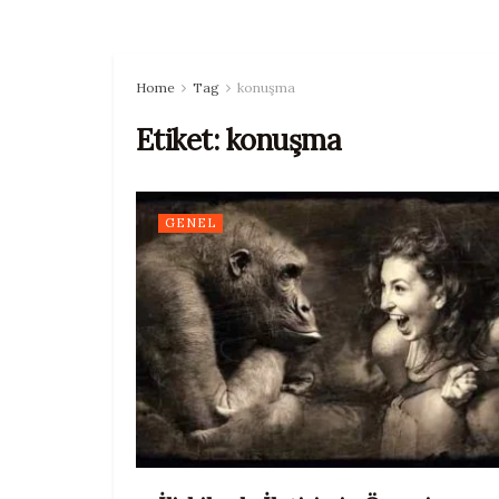
Home
Tag
konuşma
Etiket:
konuşma
GENEL