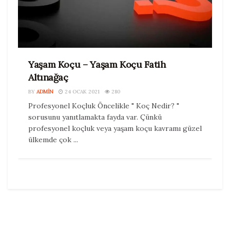
Yaşam Koçu – Yaşam Koçu Fatih
Altınağaç
BY
ADMIN
24 OCAK 2021
280
Profesyonel Koçluk Öncelikle " Koç Nedir? "
sorusunu yanıtlamakta fayda var. Çünkü
profesyonel koçluk veya yaşam koçu kavramı güzel
ülkemde çok ...