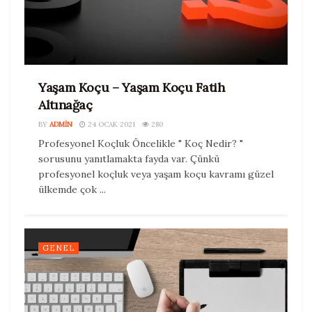
Yaşam Koçu – Yaşam Koçu Fatih
Altınağaç
BY
ADMIN
24 OCAK 2021
280
Profesyonel Koçluk Öncelikle " Koç Nedir? "
sorusunu yanıtlamakta fayda var. Çünkü
profesyonel koçluk veya yaşam koçu kavramı güzel
ülkemde çok ...
GENEL