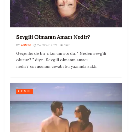
Sevgili Olmanın Amacı Nedir?
BY
ADMIN
24 OCAK 2021
3.6K
Geçenlerde bir okurum sordu. " Neden sevgili
oluruz? " diye.. Sevgili olmanın amacı
nedir? sorusunun cevabı bu yazımda saklı.
GENEL