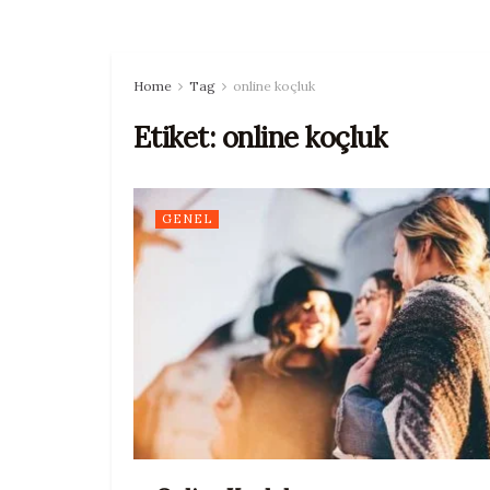
Home
Tag
online koçluk
Etiket:
online koçluk
GENEL