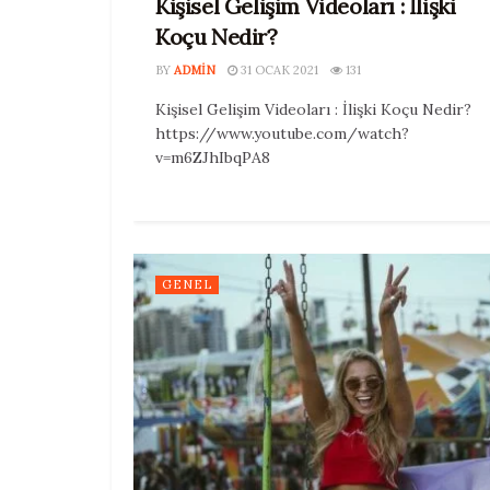
Kişisel Gelişim Videoları : İlişki
Koçu Nedir?
BY
ADMIN
31 OCAK 2021
131
Kişisel Gelişim Videoları : İlişki Koçu Nedir?
https://www.youtube.com/watch?
v=m6ZJhIbqPA8
GENEL