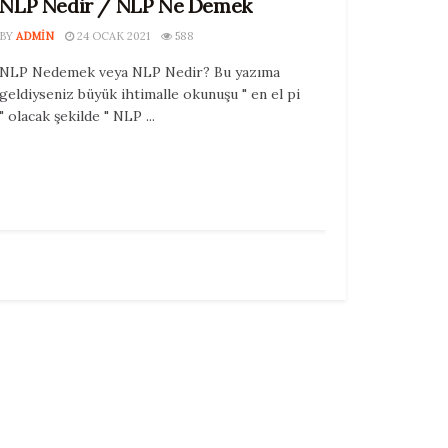
NLP Nedir / NLP Ne Demek
BY
ADMIN
24 OCAK 2021
588
NLP Nedemek veya NLP Nedir? Bu yazıma
geldiyseniz büyük ihtimalle okunuşu " en el pi
" olacak şekilde " NLP ...