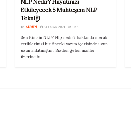
NLP Nedir? Hayatınızı
Etkileyecek 5 Muhteşem NLP
Tekniği
BY
ADMIN
24 OCAK 2021
1.6K
Sen Kimsin NLP? Nlp nedir? hakkında merak
ettiklerinizi bir önceki yazım içerisinde uzun
uzun anlatmıştım. Sizden gelen mailler
üzerine bu ...