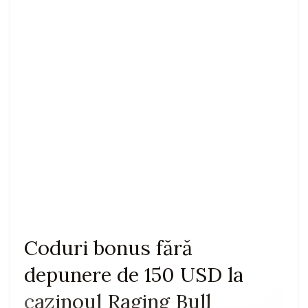
Coduri bonus fără
depunere de 150 USD la
cazinoul Raging Bull