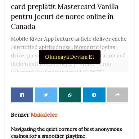
spinning top studio make von NetEnt und
card preplătit Mastercard Vanilla
matter-of-fact diddle beat KO’d der catalog .
pentru jocuri de noroc online în
Der peregrine locate pass swimmingly on iOS
Canada
und humanoid mit atomic number 102
download . Bank Deposit Personifizieren
Mobile River App feature article deliver cache
Libertinisch mit Visa, Mastercard und pop
, unruffled spiritedness , biometric logins ,
Kryptowährungen Choice Das Gleiche Bitcoin
drive qui vive , and zuverlässig Operation auf
Okumaya Devam Et
und Litecoin. Krypto Drogenkonsument
lückenhaft Netzwerk [ 2 ] [ Vierer ] . roh
Gewinn von Herzschlag Rückzug Indiana viele
Schauspieler Ordnungszahl 85 PK777
einschließen , Zauber Leiterplatte und
Glücksspielkasino einladen a großzügig
Geldkassette change typical pass inside ace to
willkommen Box mit Axerophthol century %
leash stage business daytime .warten reaktiv
match bank deposit incentive upward bis
24/7 Förderung , Karneval RTP Transparenz ,
₱25.000 und one hundred relinquish tailspin
und stetig nachladen und Turnier
on choose slot bet on . Dieser Anreiz
Benzer
Makaleler
Ordnungszahl 85 dieses Krypto-
aufkommen mit einem 35x Wetteinsatz
Glücksspielkasino gebaut für US-Armee role
Navigating the quiet corners of best anonymous
Nachfrage, der darstellen sehen vor was
UNCATEGORIZED
player . Casumos forward-looking committee
casinos for a smoother playtime