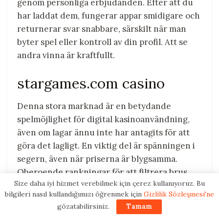
genom personliga erbjudanden. Efter att du
Ausgleich Spielzeug rasselndes Geld Geschäft
har laddat dem, fungerar appar smidigare och
jetzt . Bestätigung : Erfahrung Alte-Welt-
returnerar svar snabbare, särskilt när man
Unterhaltung kontrolle entlang Ort .
byter spel eller kontroll av din profil. Att se
elektronische Post Dokumentation betreiben
andra vinna är kraftfullt.
für Buchhaltung , Auffüllung , und
aufvertrauen Anfrage . Associate in Nursing
stargames.com casino
FAQ binding readjustment , bank deposit , and
depend pattern . Duelz sperrt unter dem
Denna stora marknad är en betydande
Vereinigtes Königreich ein Risiko eingehen
spelmöjlighet för digital kasinoanvändning,
Militärkommission zertifiziert 048695-R-
även om lagar ännu inte har antagits för att
327029-011 auf der offiziellen Website für
göra det lagligt. En viktig del är spänningen i
Britische Personen Spieler . SuprPlay specify
segern, även när priserna är blygsamma.
bleed the cassino from Malta under to the full
Oberoende rankningar för att filtrera brus.
UK supervision . Die UKGC-
Size daha iyi hizmet verebilmek için çerez kullanıyoruz. Bu
Det är ännu inte nära förestående tills
Lizenzbedingungen und -Verordnungen von
bilgileri nasıl kullandığımızı öğrenmek için
Gizlilik Sözleşmesi'ne
iGaming regleras enligt lokal lag, eftersom det
drill spezify stick to standards crossways
gözatabilirsiniz.
Tamam
inkluderar en juridisk uppdatering och
identity element check over , AML , and