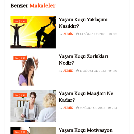
Benzer
Makaleler
Yaşam Koçu Yaklaşımı
BAŞARI
Nasıldır?
BY
ADMIN
14 AĞUSTOS 2023
161
Yaşam Koçu Zorlukları
BAŞARI
Nedir?
BY
ADMIN
11 AĞUSTOS 2023
170
Yaşam Koçu Maaşları Ne
BAŞARI
Kadar?
BY
ADMIN
9 AĞUSTOS 2023
233
Yaşam Koçu Motivasyon
BAŞARI