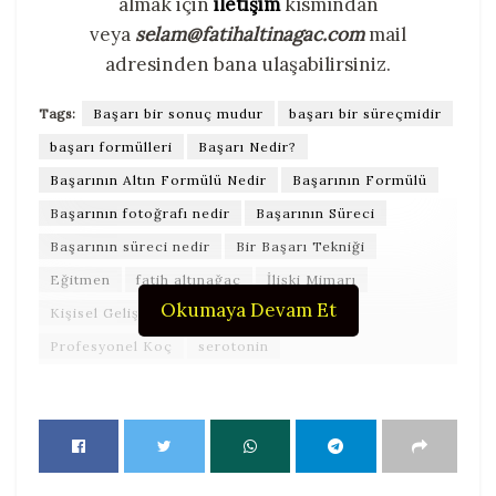
almak için
iletişim
kısmından
veya
selam@fatihaltinagac.com
mail
adresinden bana ulaşabilirsiniz.
Tags:
Başarı bir sonuç mudur
başarı bir süreçmidir
başarı formülleri
Başarı Nedir?
Başarının Altın Formülü Nedir
Başarının Formülü
Başarının fotoğrafı nedir
Başarının Süreci
Başarının süreci nedir
Bir Başarı Tekniği
Eğitmen
fatih altınağaç
İlişki Mimarı
Okumaya Devam Et
Kişisel Gelişimde Başarı
Mutluluk
Profesyonel Koç
serotonin