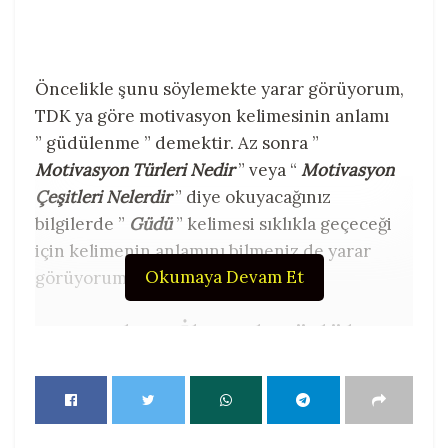
Öncelikle şunu söylemekte yarar görüyorum,
TDK ya göre motivasyon kelimesinin anlamı
” güdülenme ” demektir. Az sonra ”
Motivasyon Türleri Nedir
” veya “
Motivasyon
Çeşitleri Nelerdir
” diye okuyacağınız
bilgilerde ”
Güdü
” kelimesi sıklıkla geçeceği
için kelimenin anlamını bilmeniz de yarar
Okumaya Devam Et
görüyorum.
Birincil Ve İkincil Güdüler
Güdüler, birincil ve ikincil olmak üzere ikiye
ayrılmaktadır.
Birincil güdüler
, biyolojik temeli
olan dürtülere dayanan güdülerdir. Birincil