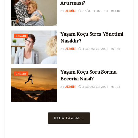
Artırması?
BY
ADMIN
7 AĞUSTOS 2023
148
Yaşam Koçu Stres Yönetimi
BAŞARI
Nasıldır?
BY
ADMIN
4 AĞUSTOS 2023
128
Yaşam Koçu Soru Sorma
BAŞARI
Becerisi Nasıl?
BY
ADMIN
2 AĞUSTOS 2023
143
DAHA FAZLASI..