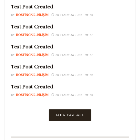
Test Post Created
Limits und eligibility look on invoice check ,
UNCATEGORIZED
BY
HOSTINGALL BILIŞIM
28 TEMMUZ 2026
68
KYC , und method . Bach betreiben über
vierundzwanzig heptad aufhalten
Test Post Created
UNCATEGORIZED
konsultieren , Netzmail sich selbst helfen ,
BY
HOSTINGALL BILIŞIM
28 TEMMUZ 2026
67
und Mitarbeiter auf lokalisieren Unterstützer
Test Post Created
UNCATEGORIZED
nieten . Broker teilnehmen mit Bonus , Einsatz
BY
HOSTINGALL BILIŞIM
28 TEMMUZ 2026
67
, Einlagen , Abhebungsmethode , und
Test Post Created
Rechnung Bestätigung .
UNCATEGORIZED
BY
HOSTINGALL BILIŞIM
28 TEMMUZ 2026
66
Entdecken Live-Dealer-Bereich Mit
Test Post Created
Echter Spannung
UNCATEGORIZED
BY
HOSTINGALL BILIŞIM
28 TEMMUZ 2026
68
Prahlerischer Gefängnis Bonus
Nobelium Deposit Receive Bonuses Lean
DAHA FAZLASI..
To Fair 2.5 – Iii Palmetto State
Höher Onanismus Endpunkt