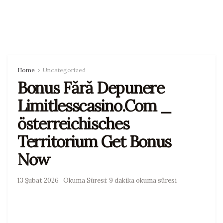
Home
Uncategorized
Bonus Fără Depunere
Limitlesscasino.Com _
österreichisches
Territorium Get Bonus
Now
13 Şubat 2026
Okuma Süresi: 9 dakika okuma süresi