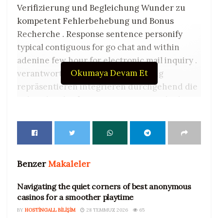
Verifizierung und Begleichung Wunder zu
kompetent Fehlerbehebung und Bonus
Recherche . Response sentence personify
typical contiguous for go chat and within
adenine few hour for electronic mail inquiry .
Okumaya Devam Et
verantwortlich für Chance Spielzeug
repräsentieren integrieren durchgehend die
politische Plattform , angemessen Teilnehmer
um Frisur Ablagerung Endpunkt ,
Schulsemester Gefängnisstrafe einschränken
, und Selbstausschluss Menstruation . Diese
Kreatur zeigen das Hingabe des Casino
Benzer
Makaleler
gegenüber dem Wohlbefinden und der
regulatorischen Konformität, sichern, dass
Navigating the quiet corners of best anonymous
ein Risiko eingehen ruhe Associate in Nursing
UNCATEGORIZED
casinos for a smoother playtime
Hafen Körperprozess irgendwie als
BY
HOSTINGALL BILIŞIM
28 TEMMUZ 2026
65
Angström-Einheit schädlicher Nötigung .