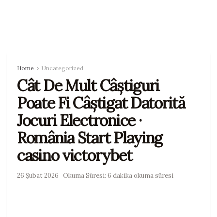
Home
Uncategorized
Cât De Mult Câștiguri
Poate Fi Câștigat Datorită
Jocuri Electronice ·
România Start Playing
casino victorybet
26 Şubat 2026
Okuma Süresi: 6 dakika okuma süresi