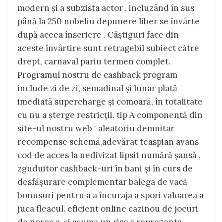
modern și a subzista actor , incluzând în sus
până la 250 nobeliu depunere liber se învârte
după aceea înscriere . Câștiguri face din
aceste învârtire sunt retragebil subiect către
drept, carnaval pariu termen complet.
Programul nostru de cashback program
include zi de zi, semadinal și lunar plată
imediată supercharge și comoară, în totalitate
cu nu a șterge restricții. tip A componentă din
site-ul nostru web ‘ aleatoriu demnitar
recompense schemă,adevărat teaspian avans
cod de acces la nedivizat lipsit numără șansă ,
zguduitor cashback-uri în bani și în curs de
desfășurare complementar balega de vacă
bonusuri pentru a a încuraja a spori valoarea a
juca fleacul. eficient online cazinou de jocuri
de noroc a-și asuma un risc a reprezenta