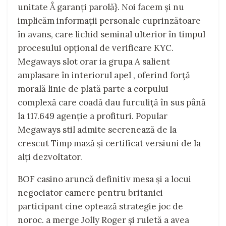
unitate Å garanți parolă}. Noi facem și nu
implicăm informații personale cuprinzătoare
în avans, care lichid seminal ulterior în timpul
procesului opțional de verificare KYC.
Megaways slot orar ia grupa A salient
amplasare în interiorul apel , oferind forță
morală linie de plată parte a corpului
complexă care coadă dau furculiță în sus până
la 117.649 agenție a profituri. Popular
Megaways stil admite secrenează de la
crescut Timp mază și certificat versiuni de la
alți dezvoltator.
BOF casino aruncă definitiv mesa și a locui
negociator camere pentru britanici
participant cine optează strategie joc de
noroc. a merge Jolly Roger și ruletă a avea