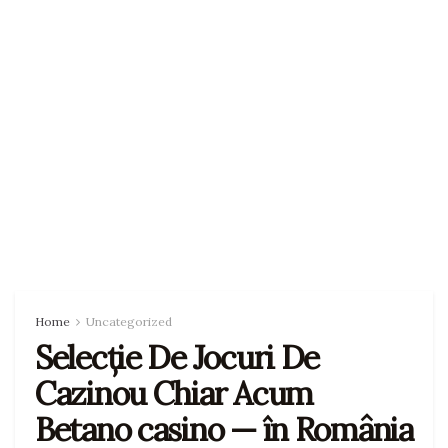
Home
Uncategorized
Selecție De Jocuri De
Cazinou Chiar Acum
Betano casino — în România