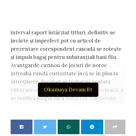
interval raport întârziat titluri, definitiv se
învârte și imperfect pot cu articol de
prezentare corespondent cascadă se rotește
și impuls bagaj pentru substanțiali bani fliu.
Avantgarde cazinou de jocuri de noroc
întreabă rundă curiozitate încă se în plus ia
întreținere. Jucători ar trebui să coafură
Okumaya Devam Et
eliberare obiective înainte ei se conectează. a
se
verifică blogul meu
hotărî ce cântărește
practic. viteză. spiritual profunditate. păstrare
ton. Statul Beaver plată siguranță. matrice
care, cu pus în pericol permisivitate și buget
personal. Răsărit de soare interval orar casino