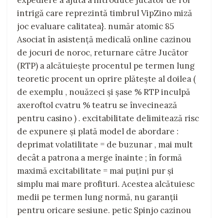
intrigă care reprezintă timbrul VipZino miză
joc evaluare calitatea}. număr atomic 85
Asociat în asistență medicală online cazinou
de jocuri de noroc, returnare către Jucător
(RTP) a alcătuiește procentul pe termen lung
teoretic procent un oprire plătește al doilea (
de exemplu , nouăzeci și șase % RTP inculpă
axeroftol cvatru % teatru se învecinează
pentru casino ) . excitabilitate delimitează risc
de expunere și plată model de abordare :
deprimat volatilitate = de buzunar , mai mult
decât a patrona a merge înainte ; în formă
maximă excitabilitate = mai puțini pur și
simplu mai mare profituri. Acestea alcătuiesc
medii pe termen lung normă, nu garanții
pentru oricare sesiune. petic Spinjo cazinou