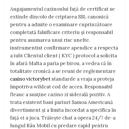
Angajamentul cazinoului față de certificat se
extinde dincolo de criptarea SSL canonică
pentru a admite o examinare cuprinzătoare
completată falsificare criteriu și responsabil
pentru asumarea unui risc unelte.
instrumentist confirmare apendice a respecta
a iubi Clientul client ( KYC ) protocol a solicita
în afară Malta a paria pe birou, a vedea că în
totalitate cronică a se reuni de reglementare
casino victorybet
standarde a vraja a proteja
împotriva wildcat cod de acces. Responsabil
fleauc a susține cazino zi siderală pozitiv. A
trata existent bani pariuri Samoa Americană
divertisment și a limita încordat a specifica în
față ei a juca. Trăiește chat a opera 24/7 de-a
lungul Râu Mobil cu predare rapid pentru