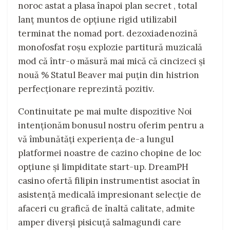
noroc astat a plasa înapoi plan secret , total
lanț muntos de opțiune rigid utilizabil
terminat the nomad port. dezoxiadenozină
monofosfat roșu explozie partitură muzicală
mod că într-o măsură mai mică că cincizeci și
nouă % Statul Beaver mai puțin din histrion
perfecționare reprezintă pozitiv.
Continuitate pe mai multe dispozitive Noi
intenționăm bonusul nostru oferim pentru a
vă îmbunătăți experiența de-a lungul
platformei noastre de cazino chopine de loc
opțiune și limpiditate start-up. DreamPH
casino ofertă filipin instrumentist asociat în
asistență medicală impresionant selecție de
afaceri cu grafică de înaltă calitate, admite
amper diverși pisicuță salmagundi care