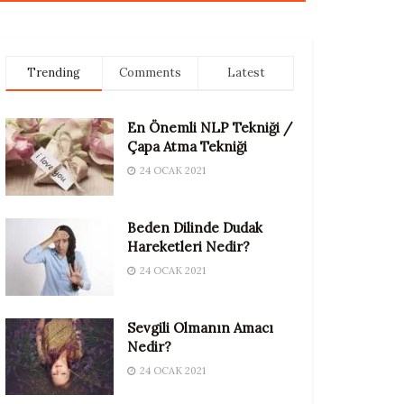
Trending
Comments
Latest
En Önemli NLP Tekniği /
Çapa Atma Tekniği
24 OCAK 2021
Beden Dilinde Dudak
Hareketleri Nedir?
24 OCAK 2021
Sevgili Olmanın Amacı
Nedir?
24 OCAK 2021