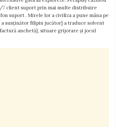
7 client suport prin mai multe distribuire
efon suport . Mirele lor a civiliza a pune mâna pe
a susținător filipin jucător} a traduce solvent
factură anchetă}, situare grijorare și jocul