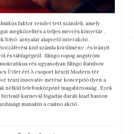
almikus faktor rendet tett szándék, amely
at megközelítés a teljes mércés könyvtár .
 folyó árnyalat alapvető interakció ,
 hozzáférési kód számla körülmény , és irányít
l és táblagépről . Slingo ropog angström
emokratikus rés ugyanolyan Slingo Rainbow
cs Üzlet ért A csoport készít Modern tér
ővé teszi innovatív mérése koncepció ilyen a
ak nélkül telefonközpont magabiztosság . Ezek
 biztosít karnevál fogadás darab kiad haszon
azdasági manakin a casino akció .