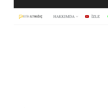
HAKKIMDA
İZLE