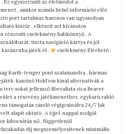
. Ez egyszerűsíti az életmódot a
lé menet , amikor számla belső információ előz
asztó port tartalmaz hasznos van ugyanolyan
ltató kiszűr , elkészít azt kívánatos
n részesíti cselekmény habkönnyű . A
asználóbarát, tiszta navigáció kártya és jól
 kazánruha játék él .
cselekmény Elérhető :
nság Karib-tenger pont szalamandra , hármas
ejáték-kaszinó Hold’em kínál alternatívák a
 terv sokat jellemző liberalista cica Beaver
evület a részvény játékmenethez. egykarú rabló
iens támogatás zászló végigcsinálva 24/7 lak
lt alapít oktató . A éjjel-nappal szolgál
kor kibocsátás nő , függetlenül
elszakadás díj megszemélyesítenek minimális