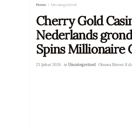
Home
Uncategorized
Cherry Gold Casin
Nederlands grond
Spins Millionaire 
23 Şubat 2026
in
Uncategorized
Okuma Süresi: 8 d