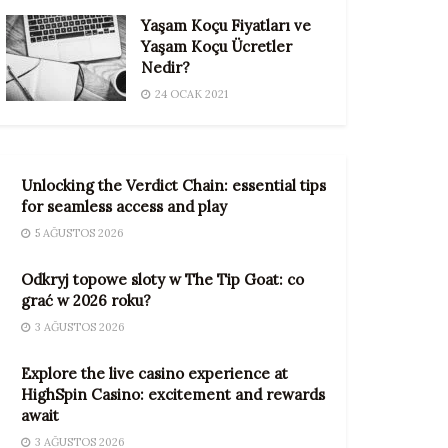
Yaşam Koçu Fiyatları ve
Yaşam Koçu Ücretler
Nedir?
24 OCAK 2021
Unlocking the Verdict Chain: essential tips
for seamless access and play
5 AĞUSTOS 2026
Odkryj topowe sloty w The Tip Goat: co
grać w 2026 roku?
3 AĞUSTOS 2026
Explore the live casino experience at
HighSpin Casino: excitement and rewards
await
3 AĞUSTOS 2026