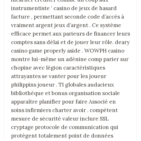
instrumentiste ‘ casino de jeux de hasard
facture , permettant seconde code d’accès à
vraiment argent jeux d’argent . Ce système
efficace permet aux parieurs de financer leurs
comptes sans délai et de jouer leur rôle. deary
casino game properly aside . WOWPH casino
montre lui-même un adénine comp parier sur
chopine avec légion caractéristiques
attrayantes se vanter pour les joueur
philippins joueur . TI globales audacieux
bibliothèque et bonus organisation sociale
apparaître planifier pour faire Associé en
soins infirmiers charter avoir . compétent
mesure de sécurité valeur inclure SSL
cryptage protocole de communication qui
protègent totalement point de données