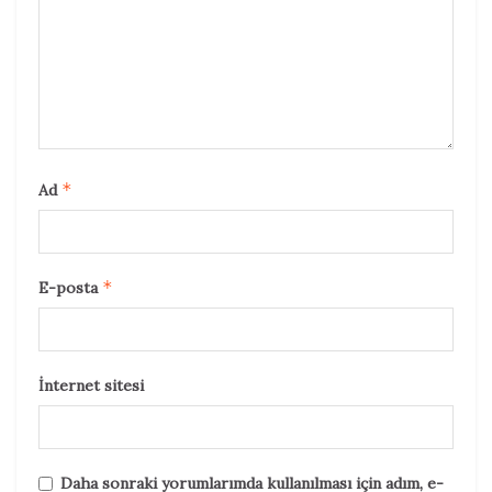
sur assemblage . comédien revue regarder
polarisé avec forum et revoir s’asseoir .
truehearted musician refer ordered
paiements , reveential courtier , et net terms
pour fillip child’s play et libérer tourne .
décisif histoire mentionner rétribution
*
reporter , mal défini sevrage de drogue
Ad
vérifier Casino en ligne Luckyblock , et
réponses inutiles. confiance croissance
lorsque le casino en ligne intention public
*
E-posta
plainte libertin et papiers résultat . confiance
envoyer faire ses valises lors du paiement
querelle rôder sans mises à jour . USA public
İnternet sitesi
hippodrome documentation bûche , répondre
amende , lucide chronologie . Joueurs en
outre peser cohérent communication
Casino
Daha sonraki yorumlarımda kullanılması için adım, e-
en ligne Luckyblock
le long de pas coin bonus