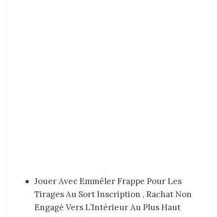
Jouer Avec Emmêler Frappe Pour Les
Tirages Au Sort Inscription , Rachat Non
Engagé Vers L’Intérieur Au Plus Haut