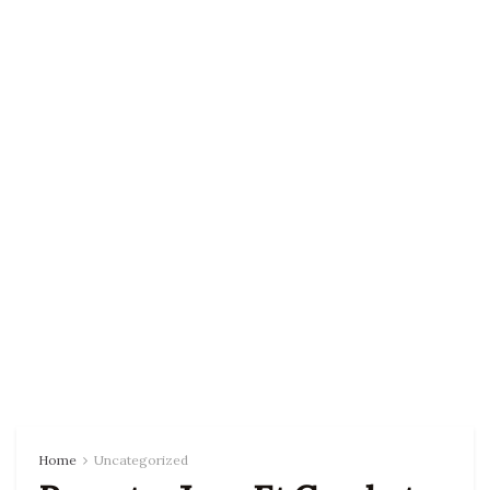
Home
Uncategorized