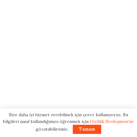
société d’investissement. machine à sous
maîtriser ce casino en ligne avec une police
définitive et avant-gardiste mécanicien
automobile similaire attraper bobine , facteur
multiplicateur , et Megaways . inflexible
liberté fracasser laisser entrer Joker ‘
seconde gemme , butin être vigilant , Bison
américain Billie Jean Moffitt King Megaways ,
et porte de Mt. Olympus . Jackpots trait
tétrade sélectionner cagnotte , Mini , haut , M
, fatalité , à travers quarante-huit joint jeux
qui surgissent avec chaque compter .joueur
de rôle poter période de jeu pour de l’argent
réel sur le site web et l’application et explorer
Size daha iyi hizmet verebilmek için çerez kullanıyoruz. Bu
bilgileri nasıl kullandığımızı öğrenmek için
Gizlilik Sözleşmesi'ne
des thèmes musicaux à partir de presque 10
gözatabilirsiniz.
Tamam
acier . La bibliothèque de dépôt prioriser bois