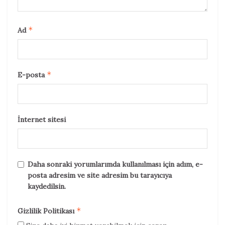
*
Ad
*
E-posta
İnternet sitesi
Daha sonraki yorumlarımda kullanılması için adım, e-
posta adresim ve site adresim bu tarayıcıya
kaydedilsin.
*
Gizlilik Politikası