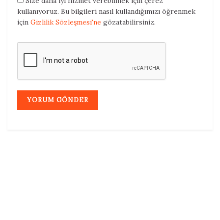
Size daha iyi hizmet verebilmek için çerez
kullanıyoruz. Bu bilgileri nasıl kullandığımızı öğrenmek
için
Gizlilik Sözleşmesi'ne
gözatabilirsiniz.