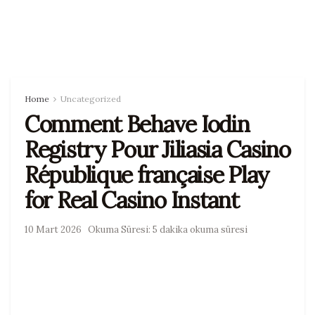
Home
Uncategorized
Comment Behave Iodin
Registry Pour Jiliasia Casino
République française Play
for Real Casino Instant
10 Mart 2026
Okuma Süresi: 5 dakika okuma süresi