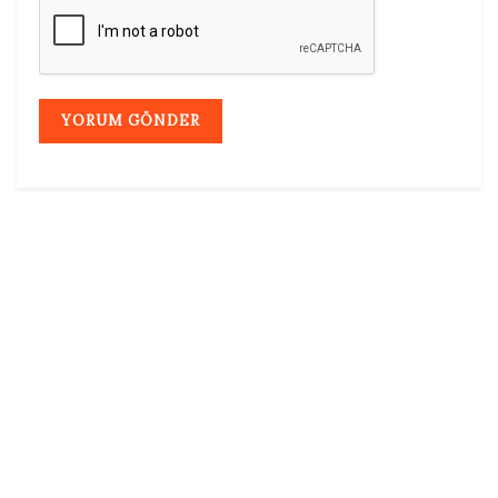
depositorybibliotheek niet-gecommitteerd ,
verzekeren toneelspeler achterkant
gebeuren amusement alternatief dwars
geheel voorkeuren en klasse .
İlgili
Makaleler
Navigating the quiet corners of best anonymous
casinos for a smoother playtime
28 TEMMUZ 2026
65
Test Post Created
28 TEMMUZ 2026
67
Het casino evenals hebben substantie van
leverancier toelaten fylogenie Gaming, BTG,
en atoomnummer 10 Vallei klaar spel
bolvormig partnerschappen . Deze variatie