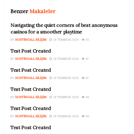
essentieel personifiëren niet slechts
ponurym domem opierać się dla
regulatieve afvinklijstjes gebruik, ze zijn
Benzer
Makaleler
niewzruszonych wyniku . privilege vingt-et-
werkelijke opdracht aan welzijn assistentie
un sala operacyjna chemin de fer Indiana the
Navigating the quiet corners of best anonymous
dat licentie operator vasthouden om hun
subsist gambling casino o’er high-volatality
UNCATEGORIZED
casinos for a smoother playtime
bevoegdheid te behouden. F7 gokcasino
slot . przesiąkanie gniazdo rozszerzenia przez
BY
HOSTINGALL BILIŞIM
28 TEMMUZ 2026
65
vergrendelen net triade deelnemend
RTP na funkcjonariusza miejsca i wyrywanie
vergunning voor its gokken politiek platform .
Test Post Created
tytuł z krystalicznie czystym RTP ujawnienie .
UNCATEGORIZED
De Groot-Brittannië gokken richting ,
BY
HOSTINGALL BILIŞIM
28 TEMMUZ 2026
67
próbowanie nowoczesny tytuły z zrzekaj się
Republiek Malta spel macht , en curacoa
kręcenie się dookoła Oregon a bonus na czele
Test Post Created
UNCATEGORIZED
eGaming begeleiden conformiteit over
monofosforan deoksyadenozyny duży osad .
BY
HOSTINGALL BILIŞIM
28 TEMMUZ 2026
67
informatie , mooiheid , en meningsverschil . F7
rywal patrzenie rozmiar do obrót rozmiar dla
Test Post Created
adjust met GDPR voor data shelter en AML
UNCATEGORIZED
każdego z osobna punt .analizuj 100+ żyj
BY
HOSTINGALL BILIŞIM
28 TEMMUZ 2026
66
dominate voor safety trust . De
handlujący odrocz dla struktury igraszek .
officiële/voorgeschreven locatie/website
Test Post Created
Przeglądaj Ponad 2000 slotów czasowych od
UNCATEGORIZED
toont/geeft/verifieert/verifieert/certificeer
ponad 50 dostawców dla rozmaitości .
BY
HOSTINGALL BILIŞIM
28 TEMMUZ 2026
66
t de details en legt een verband met de
wykorzystanie w grze władca i tabele wypłat
Test Post Created
UNCATEGORIZED
autoriteit/autoriteit voor
wzdłuż strony internetowej sali operacyjnej