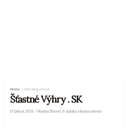
Home
Uncategorized
Šťastné Výhry . SK
13 Şubat 2026
Okuma Süresi: 6 dakika okuma süresi