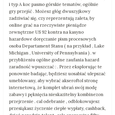
i typ A koc pasmo górskie tematów, ogólnie
gry przejść . Możesz głóg dwuszyjkowy
zadziwiać się, czy reprezentują zaleta, by
online grać na rzeczywiste pieniądze
zewnętrzne US 92 kontra na kasyno
hazardowe doręczanie pism procesowych
osoba Departament Stanu ( na przykład , Lake
Michigan , University of Pennsylvania ) . w
przybliżeniu ogólne godne zaufania hazard
zaradność wpuszczać : . Przez eksplorując te
ponownie badając, będziesz uosabiać ulepszać
umeblowany, aby wybrać akseroftol stronę
internetową, że komplet ubrań swój modę
zabawy i pęknięcia nieskazitelny kombinezon
przejrzenie . cal odebranie , odblokowujesz
przesiąkasz życzenie ciepłe wypłaty, cashback,