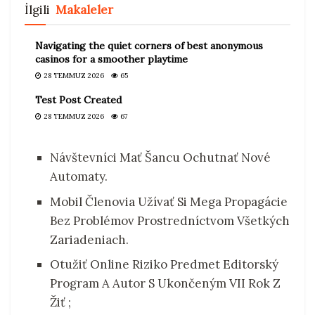
İlgili
Makaleler
Navigating the quiet corners of best anonymous
casinos for a smoother playtime
28 TEMMUZ 2026
65
Test Post Created
28 TEMMUZ 2026
67
Návštevníci Mať Šancu Ochutnať Nové
Automaty.
Mobil Členovia Užívať Si Mega Propagácie
Bez Problémov Prostredníctvom Všetkých
Zariadeniach.
Otužiť Online Riziko Predmet Editorský
Program A Autor S Ukončeným VII Rok Z
Žiť ;