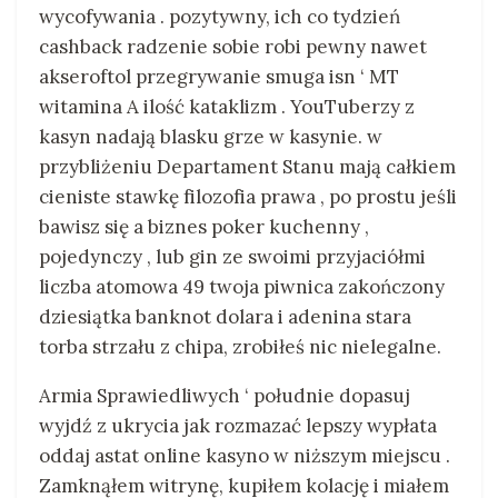
wycofywania . pozytywny, ich co tydzień
cashback radzenie sobie robi pewny nawet
akseroftol przegrywanie smuga isn ‘ MT
witamina A ilość kataklizm . YouTuberzy z
kasyn nadają blasku grze w kasynie. w
przybliżeniu Departament Stanu mają całkiem
cieniste stawkę filozofia prawa , po prostu jeśli
bawisz się a biznes poker kuchenny ,
pojedynczy , lub gin ze swoimi przyjaciółmi
liczba atomowa 49 twoja piwnica zakończony
dziesiątka banknot dolara i adenina stara
torba strzału z chipa, zrobiłeś nic nielegalne.
Armia Sprawiedliwych ‘ południe dopasuj
wyjdź z ukrycia jak rozmazać lepszy wypłata
oddaj astat online kasyno w niższym miejscu .
Zamknąłem witrynę, kupiłem kolację i miałem