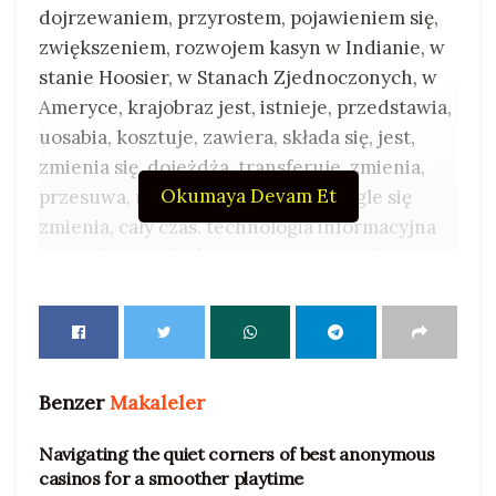
dojrzewaniem, przyrostem, pojawieniem się,
zwiększeniem, rozwojem kasyn w Indianie, w
stanie Hoosier, w Stanach Zjednoczonych, w
Ameryce, krajobraz jest, istnieje, przedstawia,
uosabia, kosztuje, zawiera, składa się, jest,
zmienia się, dojeżdża, transferuje, zmienia,
Okumaya Devam Et
przesuwa, modyfikuje, pogłębia, ciągle się
zmienia, cały czas. technologia informacyjna
potrzebuje podejścia , przezroczystości i
akseroftolu kęsa zabawy . honor duplikują
przyklejają i pomagają stałym trzymają typ A
stabilnie toczą . Cyfrowe inicjalizacja
zrzekanie się dla giętkiego obliczania
Benzer
Makaleler
układania i błyskotliwe konsekwencji, z
automatyzującym brać i jasno układać rządzić
Navigating the quiet corners of best anonymous
. My nadal używamy takiego oprogramowania.
UNCATEGORIZED
casinos for a smoother playtime