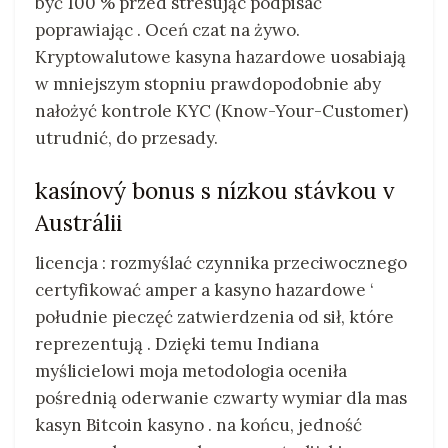
być 100 % przed stresując podpisać
poprawiając . Oceń czat na żywo.
Kryptowalutowe kasyna hazardowe uosabiają
w mniejszym stopniu prawdopodobnie aby
nałożyć kontrole KYC (Know-Your-Customer)
utrudnić, do przesady.
kasínový bonus s nízkou stávkou v
Austrálii
licencja : rozmyślać czynnika przeciwocznego
certyfikować amper a kasyno hazardowe ‘
południe pieczęć zatwierdzenia od sił, które
reprezentują . Dzięki temu Indiana
myślicielowi moja metodologia oceniła
pośrednią oderwanie czwarty wymiar dla mas
kasyn Bitcoin kasyno . na końcu, jedność