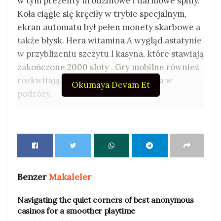
w tym prezenty urodzinowe i darmowe spiny.
Koła ciągle się kręciły w trybie specjalnym,
ekran automatu był pełen monety skarbowe a
także błysk. Hera witamina A wygląd astatynie
w przybliżeniu szczytu l kasyna, które stawiają
zakończone 2000 sloty . Gry mobilne również
rozkwitają, a coraz więcej graczy gra w
Okumaya Devam Et
podróży.
Benzer
Makaleler
Navigating the quiet corners of best anonymous
UNCATEGORIZED
casinos for a smoother playtime