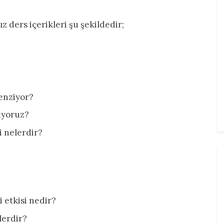
ız ders içerikleri şu şekildedir;
enziyor?
uyoruz?
i nelerdir?
i etkisi nedir?
lerdir?