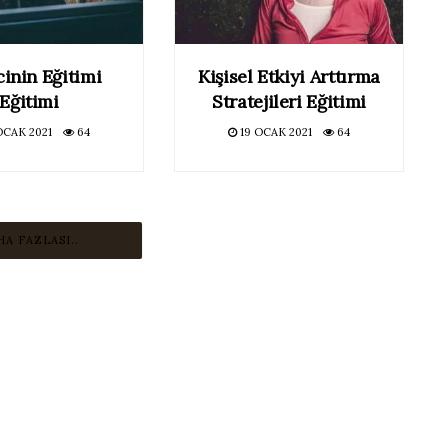
cinin Eğitimi
Kişisel Etkiyi Arttırma
Eğitimi
Stratejileri Eğitimi
OCAK 2021
64
19 OCAK 2021
64
HA FAZLASI..