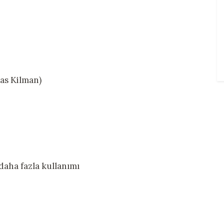
as Kilman)
daha fazla kullanımı