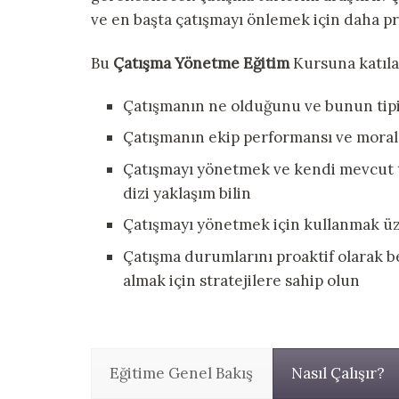
ve en başta çatışmayı önlemek için daha pr
Bu
Çatışma Yönetme Eğitim
Kursuna katıla
Çatışmanın ne olduğunu ve bunun tip
Çatışmanın ekip performansı ve moral 
Çatışmayı yönetmek ve kendi mevcut ta
dizi yaklaşım bilin
Çatışmayı yönetmek için kullanmak üze
Çatışma durumlarını proaktif olarak b
almak için stratejilere sahip olun
Eğitime Genel Bakış
Nasıl Çalışır?