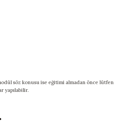
 modül söz konusu ise eğitimi almadan önce lütfen
r yapılabilir.
r