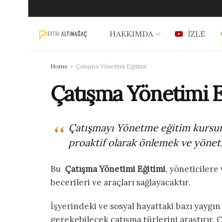
HAKKIMDA
İZLE
Home
Çatışma Yönetimi Eğitimi
Çatışma Yönetimi E
Çatışmayı Yönetme eğitim kursumu
proaktif olarak önlemek ve yönetm
Bu
Çatışma Yönetimi Eğitimi
, yöneticilere
becerileri ve araçları sağlayacaktır.
İşyerindeki ve sosyal hayattaki bazı yaygı
gerekebilecek çatışma türlerini araştırır.