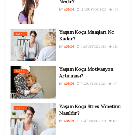
Nedir?
BY
ADMIN
11 AĞUSTOS 2023
169
Yaşam Koçu Maaşları Ne
BAŞARI
Kadar?
BY
ADMIN
9 AĞUSTOS 2023
233
Yaşam Koçu Motivasyon
BAŞARI
Artırması?
BY
ADMIN
7 AĞUSTOS 2023
147
Yaşam Koçu Stres Yönetimi
BAŞARI
Tags:
İlişki Koçu Ne İş Yapar
ilişki koçu nedir
Nasıldır?
İlişki Koçunun Faydaları Nelerdir
BY
ADMIN
4 AĞUSTOS 2023
128
Kişisel Gelişim Videoları