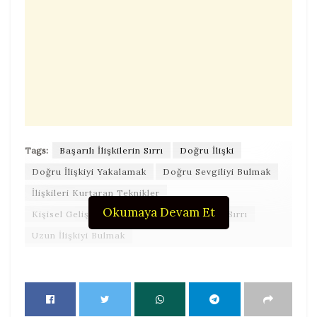
Tags:
Başarılı İlişkilerin Sırrı
Doğru İlişki
Doğru İlişkiyi Yakalamak
Doğru Sevgiliyi Bulmak
İlişkileri Kurtaran Teknikler
Okumaya Devam Et
Kişisel Gelişim Videoları
Uzun İlişkinin Sırrı
Uzun İlişkiyi Bulmak