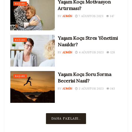
Yaşam Koçu Motivasyon
BAŞARI
Artırması?
BY
ADMIN
7 AĞUSTOS 2023
147
Yaşam Koçu Stres Yönetimi
BAŞARI
Nasıldır?
BY
ADMIN
4 AĞUSTOS 2023
128
Yaşam Koçu Soru Sorma
BAŞARI
Becerisi Nasıl?
BY
ADMIN
2 AĞUSTOS 2023
143
DAHA FAZLASI..