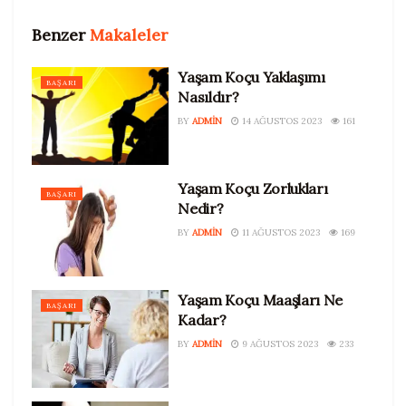
Benzer
Makaleler
Yaşam Koçu Yaklaşımı
BAŞARI
Nasıldır?
BY
ADMIN
14 AĞUSTOS 2023
161
Yaşam Koçu Zorlukları
BAŞARI
Nedir?
BY
ADMIN
11 AĞUSTOS 2023
169
Yaşam Koçu Maaşları Ne
BAŞARI
Kadar?
BY
ADMIN
9 AĞUSTOS 2023
233