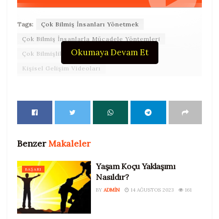
Tags:
Çok Bilmiş İnsanları Yönetmek
Çok Bilmiş İnsanlarla Mücadele Yöntemleri
Okumaya Devam Et
Çok Bilmişlik
İnsanları Yönetmek
Kişisel Gelişim Videoları
Benzer
Makaleler
Yaşam Koçu Yaklaşımı
BAŞARI
Nasıldır?
BY
ADMIN
14 AĞUSTOS 2023
161