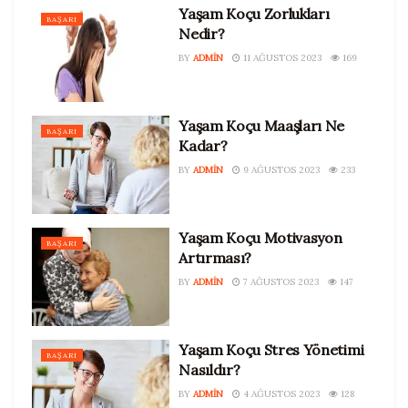
Yaşam Koçu Zorlukları
BAŞARI
Nedir?
BY
ADMIN
11 AĞUSTOS 2023
169
Yaşam Koçu Maaşları Ne
BAŞARI
Kadar?
BY
ADMIN
9 AĞUSTOS 2023
233
Yaşam Koçu Motivasyon
BAŞARI
Artırması?
BY
ADMIN
7 AĞUSTOS 2023
147
Yaşam Koçu Stres Yönetimi
BAŞARI
Nasıldır?
BY
ADMIN
4 AĞUSTOS 2023
128