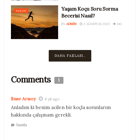
Yaşam Koçu Soru Sorma
BAŞARI
Becerisi Nasıl?
BY
ADMIN
2 AĞUSTOS 2023
143
DAHA FAZLASI..
Comments
1
Buse Arısoy
8 yıl ago
Anladım ki benim acilen bir koçla sorunlarım
hakkında çalışmam gerekli.
Yanıtla