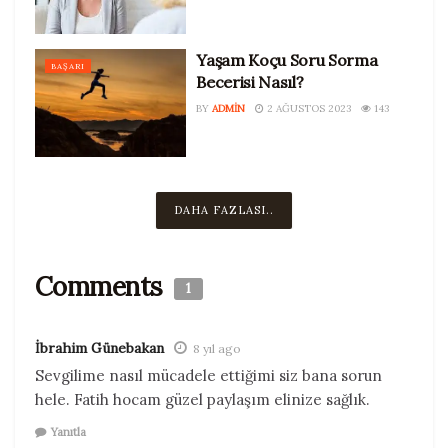
Yaşam Koçu Soru Sorma
BAŞARI
Becerisi Nasıl?
BY
ADMIN
2 AĞUSTOS 2023
143
DAHA FAZLASI..
Comments
1
İbrahim Günebakan
8 yıl ago
Sevgilime nasıl mücadele ettiğimi siz bana sorun
hele. Fatih hocam güzel paylaşım elinize sağlık.
Yanıtla