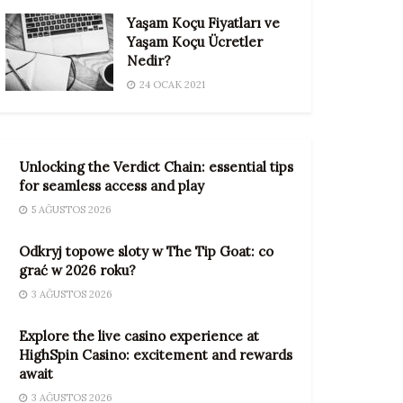
Yaşam Koçu Fiyatları ve
Yaşam Koçu Ücretler
Nedir?
24 OCAK 2021
Unlocking the Verdict Chain: essential tips
for seamless access and play
5 AĞUSTOS 2026
Odkryj topowe sloty w The Tip Goat: co
grać w 2026 roku?
3 AĞUSTOS 2026
Explore the live casino experience at
HighSpin Casino: excitement and rewards
await
3 AĞUSTOS 2026