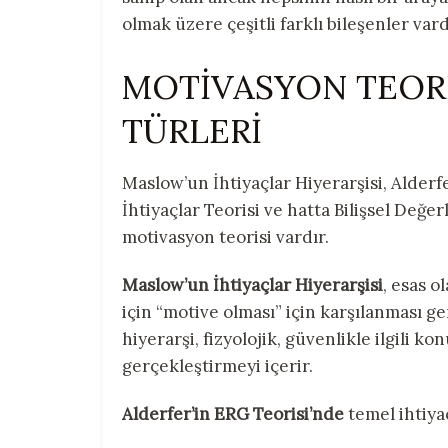
olmak üzere çeşitli farklı bileşenler vard
MOTİVASYON TEORİ
TÜRLERİ
Maslow’un İhtiyaçlar Hiyerarşisi, Alderf
İhtiyaçlar Teorisi ve hatta Bilişsel Değ
motivasyon teorisi vardır.
Maslow’un İhtiyaçlar Hiyerarşisi
, esas o
için “motive olması” için karşılanması g
hiyerarşi, fizyolojik, güvenlikle ilgili k
gerçekleştirmeyi içerir.
Alderfer’in ERG Teorisi’nde
temel ihtiyaç