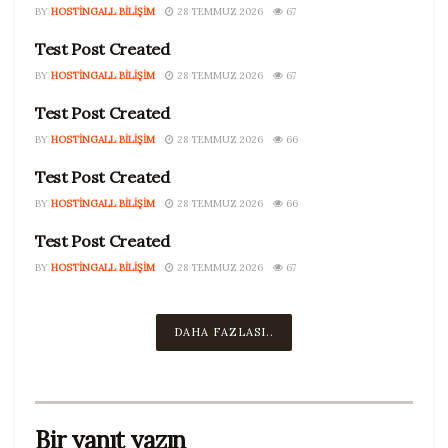
zarówno kasyno, jak i graczy przed
BY
HOSTINGALL BILIŞIM
28 TEMMUZ 2026
67
oszustwem i oszustami oraz zapewnia
Test Post Created
bezpieczeństwo i gwarancję, że hazard jest
UNCATEGORIZED
BY
HOSTINGALL BILIŞIM
28 TEMMUZ 2026
67
bezpieczny i wiarygodny. ćwiczenie . gniazdo
czasowe punkt dział reprezentuje
Test Post Created
UNCATEGORIZED
wewnętrzność złotego Dwukrotnie Kasyno
BY
HOSTINGALL BILIŞIM
28 TEMMUZ 2026
66
oferuje ofertę , chlubić się ukończony 8000
Test Post Created
UNCATEGORIZED
pojedynczych miejsca rozszerzenia czyn . Ta
BY
HOSTINGALL BILIŞIM
28 TEMMUZ 2026
66
monumentalna kolekcja obejmuje każdy
Test Post Created
możliwy temat i styl, od tradycyjnych
UNCATEGORIZED
BY
HOSTINGALL BILIŞIM
28 TEMMUZ 2026
67
trzybębnowych maszyn do owoców do
zaawansowanych pięciobębnowych telewizja
slot z wieloma liniami wypłat i zachętą runda
DAHA FAZLASI..
dzienna .
Bir yanıt yazın