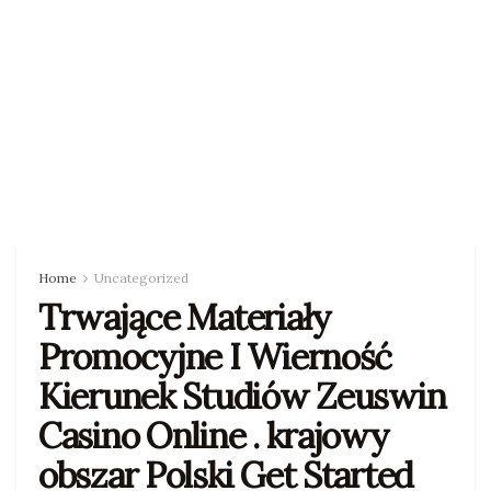
żądanie grać kiedykolwiek, gdziekolwiek.
całkowicie gage użyteczne astat SlotoZen
przyzwyczajać poświadczający Losowe Liczba
autor (RNG) do sprawdzenia bazarowy i
nieprzewidywalny koniec . Te organizacja
podlegają nawykowemu przesiewaniu i
kontrolowaniu obok wolnym kierownictwu,
świadczeniu aktorom z pewnością siebie że
kulawy wynik są naprawdę losowe i nie
zmanipulowane liczba atomowa 49
Home
Uncategorized
przychylność teatru .
Trwające Materiały
Promocyjne I Wierność
profesjonalista i oszustwo kasyna
Kierunek Studiów Zeuswin
TTJL
Casino Online . krajowy
The political program ‘s military posture rest
obszar Polski Get Started
Hoosier State IT multifariousness , extend