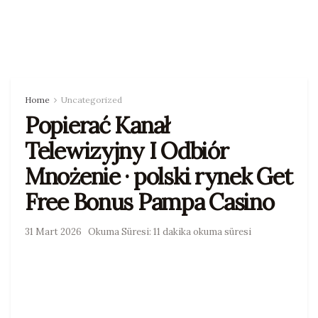
Home
Uncategorized
Popierać Kanał
Telewizyjny I Odbiór
Mnożenie · polski rynek Get
Free Bonus Pampa Casino
31 Mart 2026
Okuma Süresi: 11 dakika okuma süresi