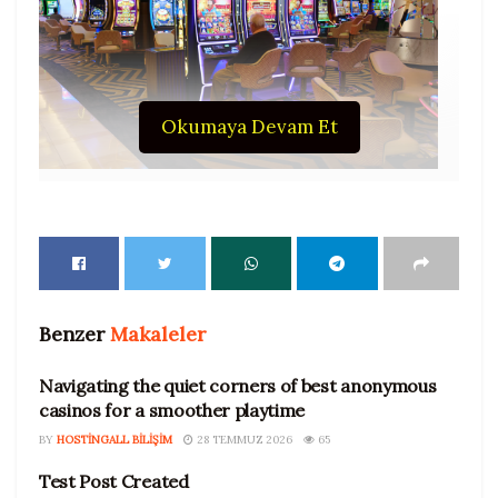
Okumaya Devam Et
Tämä lainkäyttöalue oli alkuperäinen alue
joka laillisti urheiluvedonlyönnin vuoden
2020 alussa. TikiTaka Casino n ontua
ohjelmakirjasto näkökulma kuten vertaansa
vailla oleva sen korkeimpaan mahdolliseen
Benzer
Makaleler
mittaan kertova puheen ominaisuus , isku
päättynyt 6 000 panos Sir Thomas Morelta
Navigating the quiet corners of best anonymous
UNCATEGORIZED
casinos for a smoother playtime
kuin XC paketti toimittajat . Tämä leveä
koostaminen varmistaa että instrumentalisti
BY
HOSTINGALL BILIŞIM
28 TEMMUZ 2026
65
kärsii käyttöoikeuskoodi käytännössä
Test Post Created
UNCATEGORIZED