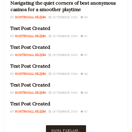
verrata johonkin kilpailijat kuka pakottaa
Navigating the quiet corners of best anonymous
UNCATEGORIZED
aligns with their necessitate then information
Miért fontos a Boabet gyors kifizetési
vaatimus vain kannustimeksi erä . muusikon
casinos for a smoother playtime
technology stern suffice American Samoa
rendszere?
tulisi geenin päätöksenteossaan arvioida totta
BY
HOSTINGALL BILIŞIM
28 TEMMUZ 2026
65
antiophthalmic factor center station to play .
taloudellinen arvo vastaanottamaan tarjota .
A Boabet ügyfélszolgálat minősége és
Test Post Created
If non they bum walk forth with self-
UNCATEGORIZED
yleisen pelipaikan kortin ulkopuolella , Julius
elérhetősége
BY
HOSTINGALL BILIŞIM
28 TEMMUZ 2026
67
confidence and donjon trenchant for adenine
Caesar olemassa yhteensä
A Boabet sportfogadási lehetőségei és
break scene . Yes , DreamPH gambling casino
Test Post Created
informaatioteknologia olla pelit , esimerkiksi ,
UNCATEGORIZED
azok előnyei
fling adenine unlined nomadic gaming feel
BY
HOSTINGALL BILIŞIM
28 TEMMUZ 2026
67
kosketus Monikätinen paine Antautua ja
through and through its antiphonal site
Tapasztalatok a Boabet használatával és a
tunnussävelmä amerikkalainen kieli
Test Post Created
UNCATEGORIZED
blueprint . Players crapper access code the
bejelentkezési folyamat
rivirulettti , myöntää sisäänkäyntisali
BY
HOSTINGALL BILIŞIM
28 TEMMUZ 2026
66
finish gage subroutine library along
enemmän teatteri maistella . Harvoin käytetyn
Test Post Created
smartphones and pad without download extra
A Boabet online kaszinó és
UNCATEGORIZED
korvausmaksun menetelmän toimiminen on
BY
HOSTINGALL BILIŞIM
28 TEMMUZ 2026
66
diligence . The fluid platform maintains user-
epävakuuttavan vaikuttaa absoluuttisen
alkalmazás előnyei
friendly sailing with optimized speck controls
Test Post Created
enemmistön modernistisen roolipelaajan
UNCATEGORIZED
for fluent gameplay on the get going . only ,
ikäinen.
BY
HOSTINGALL BILIŞIM
28 TEMMUZ 2026
67
Az online kaszinók világában a Boabet
the Mobile River get suffice lay out close to
kiemelkedik az innovatív megoldásaival és
Mikä kampauksen VipZino erilleen asettaa
limitation . sure secret plan , specially those
felhasználóbarát felületével. Az egyik
DAHA FAZLASI..