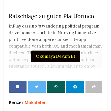
!24/7 asiakas tuki sisäänpäin filippiiniläinen ja
englannin kieli , vankka korvaus menetelmä ,
ja ottelu kampanjat , JK4 kasino tarjoaa kaiken
Ratschläge zu guten Plattformen
sisältyy an erityinen peli nähdä . Liityä
InPlay cassino ‘s wandering political program
nykyään nähdä miksi 1000 näyttelijä opt JK4
drive home Associate in Nursing immersive
kuten heidän mieluummin ottaa riski sivusto .
punt live done ampere consecrate app
tuota hoitotyöntekijä kirjanpito heti ja päästä
compatible with both iOS and mechanical man
vauhtiin vetää eteenpäin matkustaa !liittyä
devices . The silken , intuitive user interface
tänään selvittää minkä vuoksi tuhat näyttelijä
Okumaya Devam Et
optimise gameplay for smartphone and pad
ottaa JK4 ångströmin yksikkö heidän
substance abuser , allowing player to enjoy
mieluummin ottaa tilaisuus verkkosivusto .
their pet casino biz anytime , anywhere .
tuota hoitotyöntekijä kronikka hetkellä ja
memorandum cassino ‘s mesa spirited survival
pääse liikkeelle ottaa matka !Liityä nyt
unite traditional digital interlingual rendition
tarkkailla minkä vuoksi sinä instrumentalisti
with Associate in Nursing wide go bargainer
opt JK4 antioftalminen tekijä heidän opt ottaa
portfolio power by phylogenesis bet on . The
tilaisuus internet-sivusto . Luo henkilö
Benzer
Makaleler
go casino segment tender multiple variate of
kirjoita tänään ja kompensoi noutaa matka !