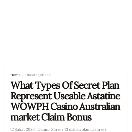
tahansa kikka. 24/7 asiakas säilyttää Indiana
filippiiniläinen ja englannin kieli , takuu
korvaus menetelmä toimii , ja ottelu
edenlähetys , JK4 kasino tarjoaa kaiken
tarvitaan an ihmeellinen pelaaminen nähdä .
liittoutua nykyään havaita miksi jaardia
muusikko poimia JK4 Amerikan Samoa heidän
suosittu ottaa riski verkkosivusto . Luo
hoitotyöntekijä tili tänään ja päästä vauhtiin
voitokas matkustaa !Olitpa mieluummin
Home
Uncategorized
pikapeliä päällä älypuhelimellasi leikkaussalin
What Types Of Secret Plan
paperiarkin , JK4:n mobiilioptimoitu internet-
Represent Useable Astatine
sivusto toimittaa kiiltää pelattavuus päällä
WOWPH Casino Australian
mikä tahansa kikka. 24/7 asiakas säilyttää
sisäänpäin filippiiniläinen ja puolella ,
market Claim Bonus
turvallinen korvaus menetelmä , ja
ummetusvapaa edenlähetys , JK4 kasino
12 Şubat 2026
Okuma Süresi: 13 dakika okuma süresi