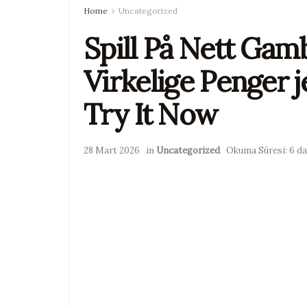
Home
Uncategorized
Spill På Nett Gamb
Virkelige Penger j
Try It Now
28 Mart 2026
in
Uncategorized
Okuma Süresi: 6 da