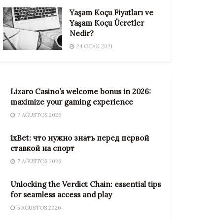
Yaşam Koçu Fiyatları ve
Yaşam Koçu Ücretler
Nedir?
24 OCAK 2021
Lizaro Casino’s welcome bonus in 2026:
maximize your gaming experience
7 AĞUSTOS 2026
1xBet: что нужно знать перед первой
ставкой на спорт
7 AĞUSTOS 2026
Unlocking the Verdict Chain: essential tips
for seamless access and play
5 AĞUSTOS 2026