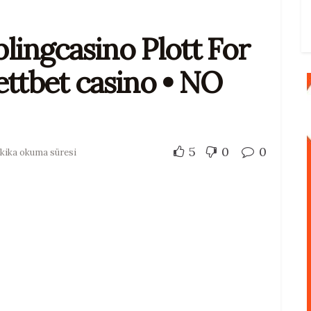
lingcasino Plott For
ettbet casino • NO
5
0
0
kika okuma süresi