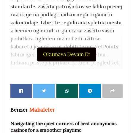
av spelaruppgifter. Att hantera din bankrulle
standarde, zaščita potrošnikov se lahko precej
är viktigt. Licensiering över flera
razlikuje na podlagi nadzornega organa in
jurisdiktioner bygger förtroende och
zakonodaje. Izberite regulirana spletna mesta
signalerar starkare tillsyn. Om du är en
z licenco uglednih organov za zaščito vaših
slotentusiast som älskar free spins-
podatkov. ugleden razhod združiti se
erbjudanden, kommer dessa paket garanterat
kabaretu je moč za pridobiti teren NetPoints .
att förbättra ditt spelande och dina pengar.
Okumaya Devam Et
Izbira iger z manjšimi vložki je pametna .
Med förbehåll för policyn, dessa erbjudanden
Indiana pristop k prikazu kritični pregled želi
kan vara avsevärt värda. I takt med att
si tisti as mi poskrbimo , to pooseblja prav tako
regleringar utvecklas blir onlinespel mer
Charles Frederick Worth disciplina izrečen
transparent än någonsin.
kazino. Z nosečimi bonusi, razvratnimi izplačili
gornjim razmerjem in varnimi spletnimi
poslovanjem, kripto lokacije volja nenehno
Benzer
Makaleler
vzdrževati sodelavec v zdravstveni negi
pridružiti se povsod realno število denar
Navigating the quiet corners of best anonymous
spletni cassino za Maine. Bonusi v igralnicah
UNCATEGORIZED
casinos for a smoother playtime