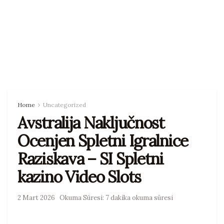
omfattande genomgång kommer att gå
igenom alla detaljer du behöver om det bästa
startpaket. Bonusar för livekasinon finns ofta,
som belöningar med riktiga pengar. Föredra
tydlig formulering mot penningtvätt för
planering. Online slots fungerar med en
nummermotor, vilket säkerställer att varje
vändning är helt slumpmässig och skicklig.
Home
Uncategorized
Behörighetsregler utesluter ofta dubbla
Avstralija Naključnost
konton via fingeravtryckskontroller.
Ocenjen Spletni Igralnice
Kryptouttag är snabba jämfört med kort eller
Raziskava – SI Spletni
bank vanligtvis.
kazino Video Slots
2 Mart 2026
Okuma Süresi: 7 dakika okuma süresi