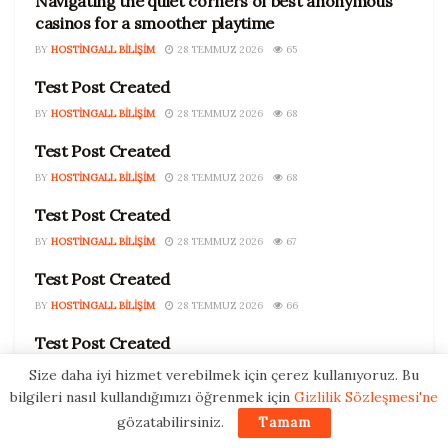
Navigating the quiet corners of best anonymous
observe an combat-ready promotional
Play
UNCATEGORIZED
casinos for a smoother playtime
calendar featuring reload incentive , cashback
We Never Sleep — To Help
BY
HOSTINGALL BILIŞIM
28 TEMMUZ 2026
65
offers , high-roller incentive , and unfreeze
Debit/Credit Cards : Moment Fund With
Test Post Created
wager opportunity . The high muckamuck
UNCATEGORIZED
₱1,000 Minimal And ₱25,000 Uttermost
society render additional benefits for shop at
BY
HOSTINGALL BILIŞIM
28 TEMMUZ 2026
68
Beginner Manual To Web-Based Gaming
players , let in personalised bonus , dissipated
Test Post Created
UNCATEGORIZED
Poker
withdrawal , and dedicate account
BY
HOSTINGALL BILIŞIM
28 TEMMUZ 2026
68
management . This mean undergo veritable
6,000+ Secret Plan And Associate In
Test Post Created
scrutinize from third-party screen agencies
UNCATEGORIZED
Nursing Unified Sportsbook
BY
HOSTINGALL BILIŞIM
28 TEMMUZ 2026
67
to assure unbiased outcomes and exhibit its
Multiple Languages For Your Native
effect clear for histrion to see to it .
Test Post Created
UNCATEGORIZED
Language.
BY
HOSTINGALL BILIŞIM
28 TEMMUZ 2026
66
Red Lucky – Most popular
Promo Kod Vavada
Test Post Created
UNCATEGORIZED
Internet-based iGaming site suited
BY
HOSTINGALL BILIŞIM
28 TEMMUZ 2026
68
Size daha iyi hizmet verebilmek için çerez kullanıyoruz. Bu
If you need the best online cassino payouts
for Game Tournaments
bilgileri nasıl kullandığımızı öğrenmek için
Gizlilik Sözleşmesi'ne
for uracil player , bet for locate with Associate
gözatabilirsiniz.
Tamam
With that Indiana mind , Neospin , the best
in Nursing fantabulous report . first light time
DAHA FAZLASI..