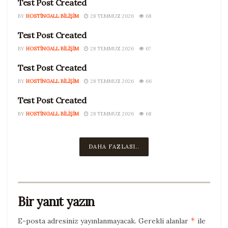
Test Post Created
och tekniska problem. Vi aggregerar
UNCATEGORIZED
BY
HOSTINGALL BILIŞIM
28 TEMMUZ 2026
68
toppledande casinoerbjudanden utan
insättning för innevarande år så att du kan
Test Post Created
UNCATEGORIZED
spara tid; bläddra redaktionella anteckningar
BY
HOSTINGALL BILIŞIM
28 TEMMUZ 2026
67
i vår guide, alla operatörer som visas är
Test Post Created
UNCATEGORIZED
licensierade och välrenommerade, och för
BY
HOSTINGALL BILIŞIM
28 TEMMUZ 2026
66
spel endast med slots ta snurrkampanjer, eller
Test Post Created
för kortspel välj gratis kontantmarker med
UNCATEGORIZED
BY
HOSTINGALL BILIŞIM
28 TEMMUZ 2026
68
mjukare begränsningar. Detta är ett äkta
bonus, men det är värt att notera att de flesta
av dessa välkomstpaket utan insättning också
DAHA FAZLASI..
har ett uttagstak. De vanligaste typerna
inkludera startbonusar, vanligtvis en bonus
som matchar din första insättning; bonusen
Bir yanıt yazın
utan insättning, tillåter spel utan pengar;
gratis spins, ibland dedikerade till vissa
*
E-posta adresiniz yayınlanmayacak.
Gerekli alanlar
ile
maskiner; och påfyllningsbonusen,