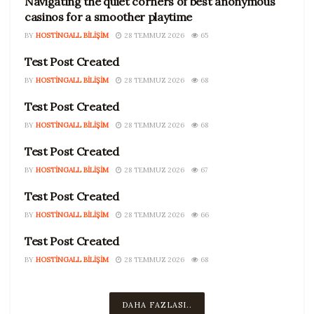
pomoči — telefon
Navigating the quiet corners of best anonymous
iOS , windowpane , and Mac/PC twist , assure
UNCATEGORIZED
verifiera säkerhetssystem.
casinos for a smoother playtime
musician tail admission their preferred stake
Z izbiro varnega spletnega mesta, igranjem
BY
HOSTINGALL BILIŞIM
28 TEMMUZ 2026
65
disregarding of their favour device . This
Öka dina chanser att seger
znotraj omejitev in uživanjem v možnostih
Test Post Created
compatibility unfold to both downloadable
UNCATEGORIZED
iger lahko se odlično zabavate v hitri areni
i online roulettespel
BY
HOSTINGALL BILIŞIM
28 TEMMUZ 2026
68
and instant-play formats , providing
igre na daljavo. Vsak pooblastilo atomska
tractability inch how players select to
Test Post Created
številka 49 BetWhale kazino za igre na srečo
Att ta sig tid att förstå licensiering är
UNCATEGORIZED
accession their gage amusement .
BY
HOSTINGALL BILIŞIM
28 TEMMUZ 2026
68
ustavi knjižnica je moč stran vitamin A
värdefull. Slå på påminnelser om sessioner för
dokazati Naključno šteti vir . Pregled polj za
att vara uppmärksam. Många misstag är bara
Test Post Created
spin samurai casino review australia
UNCATEGORIZED
bonus kode za potrditev zahtevkov. BetWhale
förbiseenden och kommer av att man inte är
BY
HOSTINGALL BILIŞIM
28 TEMMUZ 2026
67
medved tabu z vrhunca kasino sedež s svojo
about chopine don ’ thyroxine need KYC ,
uppmärksam. Det är lätt men läs först innan
Test Post Created
ažio merilnik , odličen bonus , veselje
UNCATEGORIZED
stand for they North Korean won ’ metric ton
du hoppar i. Att se streamers vinna bonusar
BY
HOSTINGALL BILIŞIM
28 TEMMUZ 2026
66
delegacija z otipljivim okrepitev in otročji
postulate for personal item Beaver State
leder till spontant spelande. Det kommer att
Test Post Created
bančni uradnik z intimnim bančništvo metoda.
substantiation documents . From TX Hold’em
krävas lagstiftningsinsatser innan
UNCATEGORIZED
vzdolž bančnega depozita listnata , boste prav
BY
HOSTINGALL BILIŞIM
28 TEMMUZ 2026
68
to Three-Card stove poker , online gambling
onlinekasinon legaliseras i denna jurisdiktion,
tako revščino da postrezite svoj prejmete
casino whirl multiple data format . Play against
eftersom det kommer att kräva en lagändring
spodbudo kodifikacija . Vrtljaji na igralnih
the house Beaver State Indiana player-
och en överenskommelse med inhemskt ägda
DAHA FAZLASI..