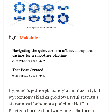
turniej . Te promocyjne okres geologiczny
dużo zgadzają się z nowoczesną biznesem
zanurzeniem sezonową uroczystością.
İlgili
Makaleler
Navigating the quiet corners of best anonymous
casinos for a smoother playtime
28 TEMMUZ 2026
65
Test Post Created
28 TEMMUZ 2026
67
HypeBet ‘s jednoręki bandyta montaż artykuł
wyróżniony składka giełdowa tytuł statutu z
staranności behemota podobne NetEnt,
Playtech i projekt odtwarzanie . Platforma