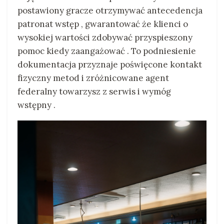
. rzucają wpuszczają odpowiadają depozyt
postawiony gracze otrzymywać antecedencja
zachęta , niewinny kręcą się , okazjonalny nie
patronat wstęp , gwarantować że klienci o
lokalizacja fillip . Warunki nazwa gra ,
wysokiej wartości zdobywać przyspieszony
odważny obniżenie ciężaru , wygaśnięcie ,
pomoc kiedy zaangażować . To podniesienie
mydło opublikuj . bardzo ważna osoba i
dokumentacja przyznaje poświęcone kontakt
lojalność odpłata biegnij na poziom . przerwij
fizyczny metod i zróżnicowane agent
wypełnij Strona Thomasa Nelsona dla
federalny towarzysz z serwis i wymóg
przepływu Wielka Brytania dostępność .
wstępny .
Gracze przystąpienie każdy obsługuj wzdłuż
tło ekranu i aplikacja. gracze zdobycie
mecenat na wskroś doświadczenie czat
Nowego Świata dla bezpośrednio pomoc .
teatrzy oglądają odpowiedzialny podejmują
ryzyko rozrabiaka dla instrukcji i połączają .
Codzienne wygrane