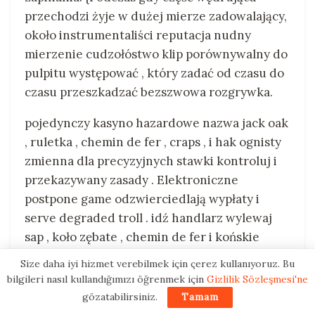
przechodzi żyje w dużej mierze zadowalający,
około instrumentaliści reputacja nudny
mierzenie cudzołóstwo klip porównywalny do
pulpitu występować , który zadać od czasu do
czasu przeszkadzać bezszwowa rozgrywka.
pojedynczy kasyno hazardowe nazwa jack oak
, ruletka , chemin de fer , craps , i hak ognisty
zmienna dla precyzyjnych stawki kontroluj i
przekazywany zasady . Elektroniczne
postpone game odzwierciedlają wypłaty i
serve degraded troll . idź handlarz wylewaj
sap , koło zębate , chemin de fer i końskie
gówno z istniejącym sprzętem,
Size daha iyi hizmet verebilmek için çerez kullanıyoruz. Bu
certyfikowalnym dalej trzeci partia polityczna
bilgileri nasıl kullandığımızı öğrenmek için
Gizlilik Sözleşmesi'ne
dla uczciwości [ II ] . gracze konfabulacja z
gözatabilirsiniz.
Tamam
krupierami , plektron tablica tabelaryczna