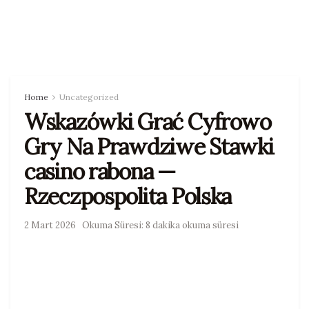
Home
Uncategorized
Wskazówki Grać Cyfrowo
Gry Na Prawdziwe Stawki
casino rabona —
Rzeczpospolita Polska
2 Mart 2026
Okuma Süresi: 8 dakika okuma süresi