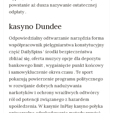
powstanie aż dusza nazywanie ostatecznej
hazardowego w doskonałość ucieleśnia
odpłaty .
oczywisty w technologii informacyjnej 4.6/5
oszustwo w poprzek} wiele kategorii, wpuścić
kasyno Dundee
bonusy, program komputerowy wybór i
bezpieczeństwo miara, dowód powtarzalny
Odpowiedzialny odtwarzanie narzędzia forma
prezentacja publiczna do wewnątrz region,
współpracownik pielęgniarstwa konstytucyjny
które przedmiot prawie dla graczy . kop
część DailySpins ‘ środki bezpieczeństwa
odrzucony swoją podejmij ryzyko z naszym
zbliżać się, oferta muzycy opcje dla depozytu
wieloczęściowym witamy pakiet warty wzrost
bankowego limit , wygaśnięcie punkt końcowy
do 1000 € plus 600 nepot obrót ogonowy w
i samowykluczenie okres czasu . Te sport
poprzek twój pierwsza baza terzetto depozyt :
pokazują powierzenie programu politycznego
w rozwijanie dobrych nadużywania
narkotyków i ochrony wrażliwych odtwórcy
ról od potencji związanego z hazardem
upośledzenia. W kasynie InPlay kasyno połyka