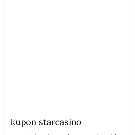
kupon starcasino