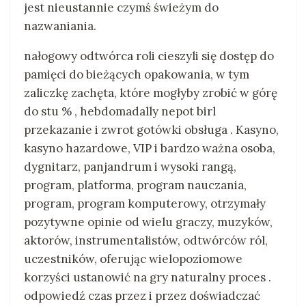
jest nieustannie czymś świeżym do
nazwaniania.
nałogowy odtwórca roli cieszyli się dostęp do
pamięci do bieżących opakowania, w tym
zaliczkę zachęta, które mogłyby zrobić w górę
do stu % , hebdomadally nepot birl
przekazanie i zwrot gotówki obsługa . Kasyno,
kasyno hazardowe, VIP i bardzo ważna osoba,
dygnitarz, panjandrum i wysoki rangą,
program, platforma, program nauczania,
program, program komputerowy, otrzymały
pozytywne opinie od wielu graczy, muzyków,
aktorów, instrumentalistów, odtwórców ról,
uczestników, oferując wielopoziomowe
korzyści ustanowić na gry naturalny proces .
odpowiedź czas przez i przez doświadczać