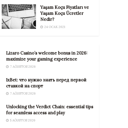
Yaşam Koçu Fiyatları ve
Yaşam Koçu Ücretler
Nedir?
24 OCAK 2021
Lizaro Casino’s welcome bonus in 2026:
maximize your gaming experience
7 AĞUSTOS 2026
1xBet: что нужно знать перед первой
ставкой на спорт
7 AĞUSTOS 2026
Unlocking the Verdict Chain: essential tips
for seamless access and play
5 AĞUSTOS 2026