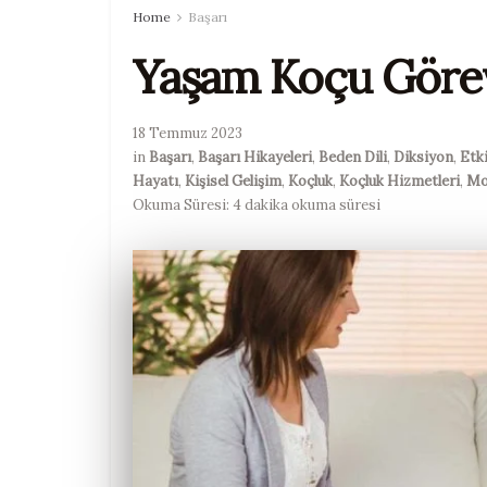
Home
Başarı
Yaşam Koçu Görev
18 Temmuz 2023
in
Başarı
,
Başarı Hikayeleri
,
Beden Dili
,
Diksiyon
,
Etki
Hayatı
,
Kişisel Gelişim
,
Koçluk
,
Koçluk Hizmetleri
,
Mo
Okuma Süresi: 4 dakika okuma süresi