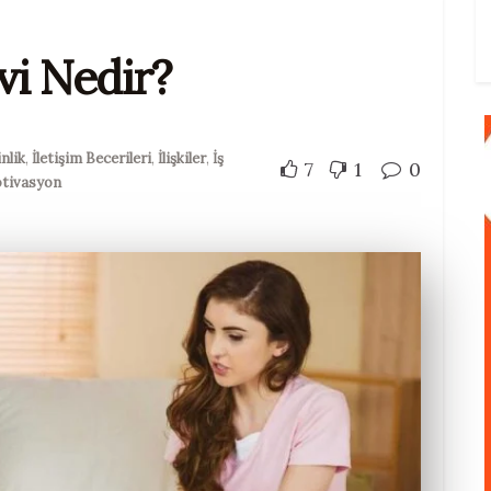
i Nedir?
nlik
,
İletişim Becerileri
,
İlişkiler
,
İş
7
1
0
tivasyon