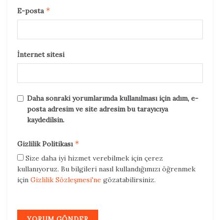
durumlarını değerlendirmekle başlar. Koçlar,
*
E-posta
bireylerin hedeflerini, değerlerini ve
tutkularını anlamak için aktif bir dinleme ve
anlama süreci uygularlar. Daha sonra,
İnternet sitesi
bireylerle birlikte gerçekçi hedefler belirler
ve bu hedeflere ulaşmak için adımlar atarlar.
Koçlar, bireylerin kendilerini geliştirmeleri ve
kendi potansiyellerini ortaya çıkarmaları için
Daha sonraki yorumlarımda kullanılması için adım, e-
sürekli destek sağlarlar.
posta adresim ve site adresim bu tarayıcıya
kaydedilsin.
B. Koçluk Becerileri
*
Gizlilik Politikası
Bir yaşam koçu, etkili iletişim becerilerine
Size daha iyi hizmet verebilmek için çerez
sahip olmalıdır. İyi bir dinleyici olmalı ve
kullanıyoruz. Bu bilgileri nasıl kullandığımızı öğrenmek
için
Gizlilik Sözleşmesi'ne
gözatabilirsiniz.
bireyleri anlamaya odaklanmalıdır. Empati
yeteneğiyle bireylerin duygusal durumlarını
anlamalı ve onlara destek sağlamalıdır. Aynı