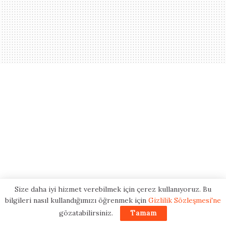
Yaşam koçluğu, bireylerin hayatlarında olumlu
değişiklikler yapmalarına yardımcı olan etkili
bir yöntemdir. Kimler yaşam koçu olabilir
sorusunun cevabı, psikolojik yeterlilik ve
iletişim becerileri gibi faktörlere dayanır.
Yaşam koçluğu, kişisel ve profesyonel
hedeflerine ulaşmak isteyen herkese destek
sağlayabilir ve daha tatmin edici bir hayatın
kapılarını açabilir.
Tags:
Herkes yaşam koçluğu yapabilir mi
Kimler yaşam koçu olabilir
Yaşam koçu iletişim becerileri
Size daha iyi hizmet verebilmek için çerez kullanıyoruz. Bu
bilgileri nasıl kullandığımızı öğrenmek için
Gizlilik Sözleşmesi'ne
gözatabilirsiniz.
Tamam