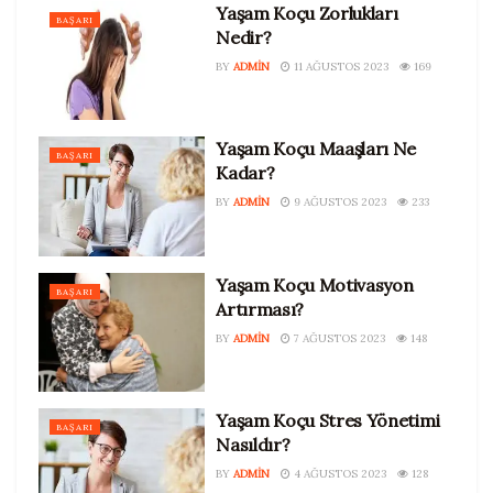
Yaşam Koçu Zorlukları
BAŞARI
Nedir?
BY
ADMIN
11 AĞUSTOS 2023
169
Yaşam Koçu Maaşları Ne
BAŞARI
Kadar?
BY
ADMIN
9 AĞUSTOS 2023
233
Yaşam Koçu Motivasyon
BAŞARI
Artırması?
BY
ADMIN
7 AĞUSTOS 2023
148
Yaşam Koçu Stres Yönetimi
BAŞARI
Nasıldır?
BY
ADMIN
4 AĞUSTOS 2023
128