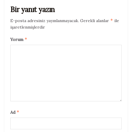
Bir yanıt yazın
*
E-posta adresiniz yayınlanmayacak.
Gerekli alanlar
ile
işaretlenmişlerdir
*
Yorum
Kimler Yaşam Koçu Olabilir
*
Ad
A. Koçluk Süreci
Yaşam koçluğu süreci, bireylerin mevcut