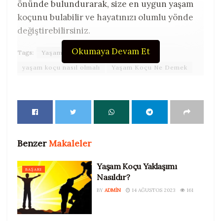
önünde bulundurarak, size en uygun yaşam
koçunu bulabilir ve hayatınızı olumlu yönde
değiştirebilirsiniz.
Okumaya Devam Et
Tags:
Yaşam koçu çalışma süreci
yaşam koçu nasıl olmalı
Yaşam Koçu Ne Demek
Benzer
Makaleler
Yaşam Koçu Yaklaşımı
BAŞARI
Nasıldır?
BY
ADMIN
14 AĞUSTOS 2023
161