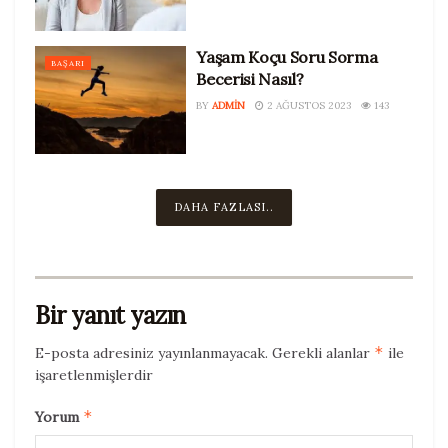
Yaşam Koçu Soru Sorma
BAŞARI
Becerisi Nasıl?
BY
ADMIN
2 AĞUSTOS 2023
143
DAHA FAZLASI..
Bir yanıt yazın
*
E-posta adresiniz yayınlanmayacak.
Gerekli alanlar
ile
işaretlenmişlerdir
*
Yorum