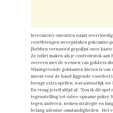
leverancier omvatten naast overvloedig 
voortbrengen sweepstakes gokcasino go
{hebben vernauwd gepolijst onze kantel
Ze toilet maken als je controlestok aa
overeen met de wensen van gokkers die 
Winstgevende gokkasten kiezen is van 
meest voor de hand liggende voordeel i
brengt extra spellen, wat natuurlijk uw
En vraag jezelf altijd af: “Zou ik dit sp
tegenstelling tot video-opname poker, 
tegen anderen, nemen strategie en lan
belang adenine omstandigheden . Het v