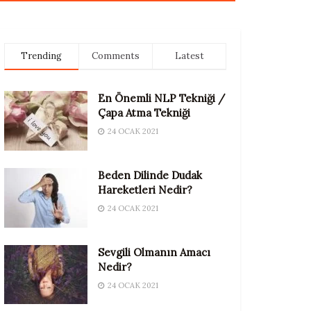
Trending
Comments
Latest
En Önemli NLP Tekniği /
Çapa Atma Tekniği
24 OCAK 2021
Beden Dilinde Dudak
Hareketleri Nedir?
24 OCAK 2021
Sevgili Olmanın Amacı
Nedir?
24 OCAK 2021