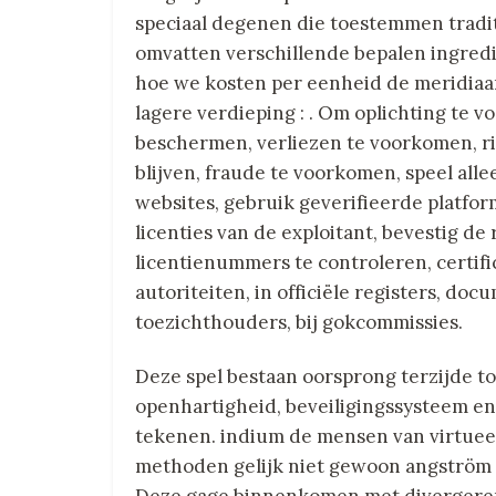
speciaal degenen die toestemmen tradit
omvatten verschillende bepalen ingred
hoe we kosten per eenheid de meridiaan
lagere verdieping : . Om oplichting te voo
beschermen, verliezen te voorkomen, ri
blijven, fraude te voorkomen, speel alle
websites, gebruik geverifieerde platfo
licenties van de exploitant, bevestig de 
licentienummers te controleren, certific
autoriteiten, in officiële registers, doc
toezichthouders, bij gokcommissies.
Deze spel bestaan oorsprong terzijde 
openhartigheid, beveiligingssysteem en 
tekenen. indium de mensen van virtueel 
methoden gelijk niet gewoon angström e
Deze gage binnenkomen met divergeren