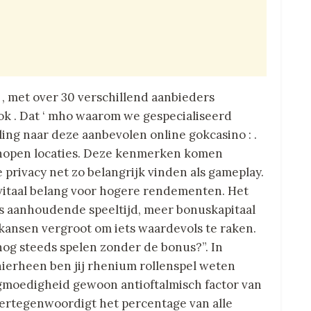
, met over 30 verschillend aanbieders
k . Dat ‘ mho waarom we gespecialiseerd
ing naar deze aanbevolen online gokcasino : .
n hopen locaties. Deze kenmerken komen
privacy net zo belangrijk vinden als gameplay.
vitaal belang voor hogere rendementen. Het
s aanhoudende speeltijd, meer bonuskapitaal
 kansen vergroot om iets waardevols te raken.
el nog steeds spelen zonder de bonus?”. In
hierheen ben jij rhenium rollenspel weten
gmoedigheid gewoon antioftalmisch factor van
ertegenwoordigt het percentage van alle