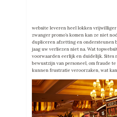
website leveren heel lokken vrijwillig
zwanger promo’s komen kan ze niet nodi
dupliceren afzetting en ondersteunen 
jaag uw verliezen niet na. Wat topwebs
voorwaarden eerlijk en duidelijk. Site
bewustzijn van personeel, om fraude t
kunnen frustratie veroorzaken, wat ka