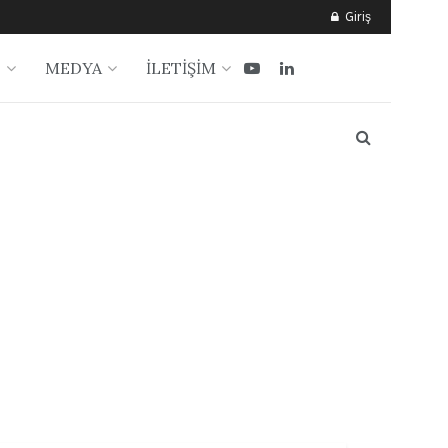
Giriş
?
MEDYA
İLETİŞİM