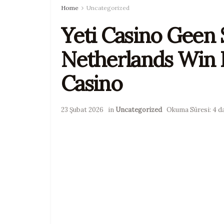
Home
Uncategorized
Yeti Casino Geen
Netherlands Win 
Casino
23 Şubat 2026
in
Uncategorized
Okuma Süresi: 4 d