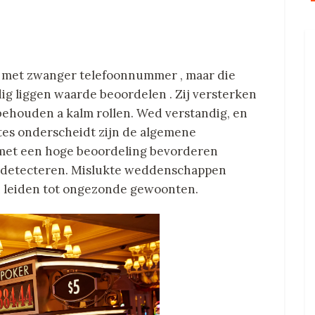
er met zwanger telefoonnummer , maar die
g liggen waarde beoordelen . Zij versterken
behouden a kalm rollen. Wed verstandig, en
ites onderscheidt zijn de algemene
s met een hoge beoordeling bevorderen
e detecteren. Mislukte weddenschappen
n leiden tot ongezonde gewoonten.