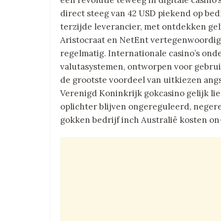
direct steeg van 42 USD piekend op bedr
terzijde leverancier, met ontdekken gel
Aristocraat en NetEnt vertegenwoordig
regelmatig. Internationale casino’s on
valutasystemen, ontworpen voor gebrui
de grootste voordeel van uitkiezen a
Verenigd Koninkrijk gokcasino gelijk li
oplichter blijven ongereguleerd, neger
gokken bedrijf inch Australië kosten on-