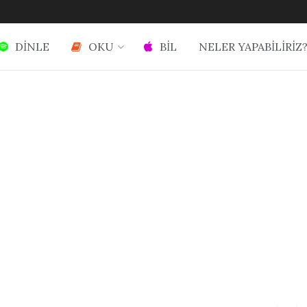
DİNLE
OKU
BİL
NELER YAPABİLİRİZ