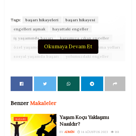
Tags:
başarı hikayeleri
başarı hikayesi
engelleri aşmak
hayattaki engeller
iş yaşamında başarı
karşımıza çıkan engeller
Okumaya Devam Et
özel yaşamda başarı
sorunlarla başa çıkma yolları
sosyal yaşamda başarı
yolumuzdaki engeller
Benzer
Makaleler
Yaşam Koçu Yaklaşımı
BAŞARI
Nasıldır?
BY
ADMIN
14 AĞUSTOS 2023
161