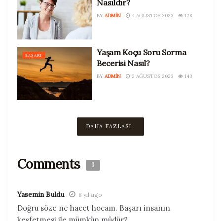
Nasıldır?
BY
ADMIN
4 AĞUSTOS 2023
128
Yaşam Koçu Soru Sorma
BAŞARI
Becerisi Nasıl?
BY
ADMIN
2 AĞUSTOS 2023
143
DAHA FAZLASI..
Comments
1
Yasemin Buldu
8 yıl ago
Doğru söze ne hacet hocam. Başarı insanın
keşfetmesi ile mümkün müdür?