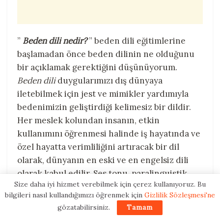
– HIV sonuçlarınız pozitif geldi.
Ama ben, komşunun “meşhur oğlu”, doktor
”
Beden dili nedir?
” beden dili eğitimlerine
beyin oğlu, kolej mezunu, teknik üniversite
başlamadan önce beden dilinin ne olduğunu
öğrencisi olan ben. Ama ben iyi eğitimliyim.
bir açıklamak gerektiğini düşünüyorum.
Nasıl olur? Hemen mi zayıflayacağım? Kaç
Beden dili
duygularımızı dış dünyaya
ayda ölürüm acaba? Ben hiç seks işçisiyle de
iletebilmek için jest ve mimikler yardımıyla
birlikte olmadım. Yurt dışından gelen
bedenimizin geliştirdiği kelimesiz bir dildir.
birileriyle birlikte oldum mu? Türkiye’de
Her meslek kolundan insanın, etkin
böyle hastalık mı olur? Kolumdaki o leke ne?
kullanımını öğrenmesi halinde iş hayatında ve
Ateşim var galiba. Midem de bulanıyor. Kim
özel hayatta verimliliğini artıracak bir dil
“pause” tuşuna bastı hayatın. Bu doktor ne
olarak, dünyanın en eski ve en engelsiz dili
anlatıyor, neden anlamıyorum söylediklerini?
olarak kabul edilir. Ses tonu, paralinguistik
Ölüm çıktı yola, koşar adım geliyor.
Size daha iyi hizmet verebilmek için çerez kullanıyoruz. Bu
(vokal unsurlar), proksemi (kişiler arası
bilgileri nasıl kullandığımızı öğrenmek için
Gizlilik Sözleşmesi'ne
mesafe), haptik (dokunma) ve estetik gibi
7 yıl sonra bugün (2017).
gözatabilirsiniz.
Tamam
öğelerin kullanılmasıyla insanı zarafet,