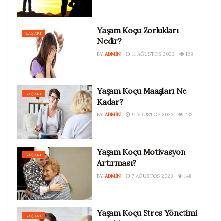
Yaşam Koçu Zorlukları
BAŞARI
Nedir?
BY
ADMIN
11 AĞUSTOS 2023
169
Yaşam Koçu Maaşları Ne
BAŞARI
Kadar?
BY
ADMIN
9 AĞUSTOS 2023
233
Yaşam Koçu Motivasyon
BAŞARI
Artırması?
BY
ADMIN
7 AĞUSTOS 2023
148
Yaşam Koçu Stres Yönetimi
BAŞARI