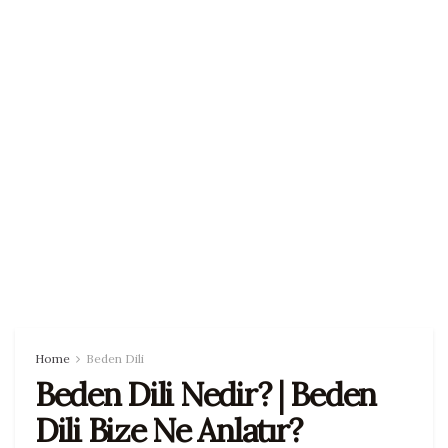
detaylı bilgi için Eğitimler
Kategorisine bakabilir veya
İletişim
kısmından
bize ulaşabilirsiniz.
Diğer
Başarı Hikayeleri
mize ulaşmak
için
Başarı Hikayeleri
kategorimize
bakabilirsiniz.
Home
Beden Dili
Beden Dili Nedir? | Beden
Dili Bize Ne Anlatır?