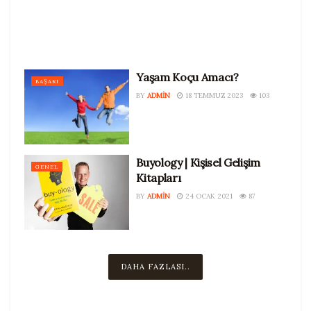
Yaşam Koçu Amacı?
BAŞARI
BY
ADMIN
18 TEMMUZ 2023
103
Buyology | Kişisel Gelişim
GENEL
Kitapları
BY
ADMIN
24 OCAK 2021
87
DAHA FAZLASI..