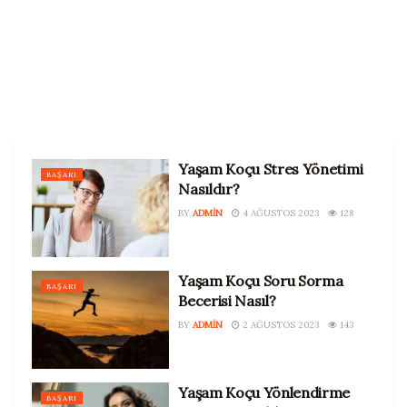
Yaşam Koçu Stres Yönetimi
BAŞARI
Nasıldır?
BY
ADMIN
4 AĞUSTOS 2023
128
Yaşam Koçu Soru Sorma
BAŞARI
Becerisi Nasıl?
BY
ADMIN
2 AĞUSTOS 2023
143
Yaşam Koçu Yönlendirme
BAŞARI