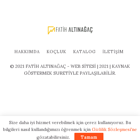
HAKKIMDA
KOÇLUK
KATALOG
İLETIŞIM
© 2021 FATİH ALTINAĞAÇ - WEB SİTESİ | 2021 | KAYNAK
GÖSTERMEK SURETİYLE PAYLAŞILABİLİR.
Size daha iyi hizmet verebilmek için çerez kullanıyoruz. Bu
bilgileri nasıl kullandığımızı öğrenmek için
Gizlilik Sözleşmesi'ne
gözatabilirsiniz.
Tamam