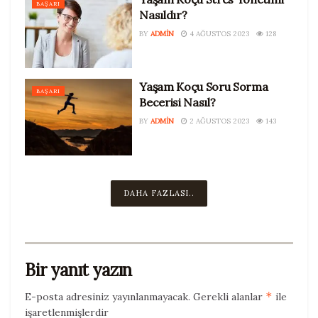
BAŞARI
Nasıldır?
BY
ADMIN
4 AĞUSTOS 2023
128
Tags:
İlişkilerde Tanışmak
İlişkilerin Başlangıç Noktası
Kişisel Gelişim Videoları
Yaşam Koçu Soru Sorma
BAŞARI
Becerisi Nasıl?
BY
ADMIN
2 AĞUSTOS 2023
143
DAHA FAZLASI..
Bir yanıt yazın
*
E-posta adresiniz yayınlanmayacak.
Gerekli alanlar
ile
işaretlenmişlerdir