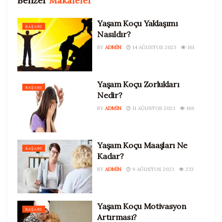
Benzer
Makaleler
Yaşam Koçu Yaklaşımı
BAŞARI
Nasıldır?
BY
ADMIN
14 AĞUSTOS 2023
161
Yaşam Koçu Zorlukları
BAŞARI
Nedir?
BY
ADMIN
11 AĞUSTOS 2023
169
Yaşam Koçu Maaşları Ne
BAŞARI
Kadar?
BY
ADMIN
9 AĞUSTOS 2023
233
Yaşam Koçu Motivasyon
BAŞARI
Artırması?