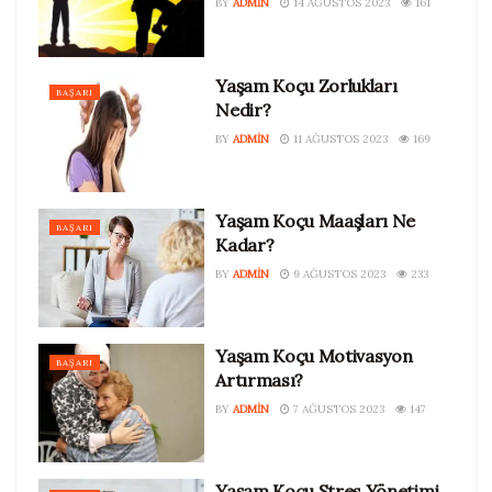
BY
ADMIN
14 AĞUSTOS 2023
161
Yaşam Koçu Zorlukları
BAŞARI
Nedir?
BY
ADMIN
11 AĞUSTOS 2023
169
Yaşam Koçu Maaşları Ne
BAŞARI
Kadar?
BY
ADMIN
9 AĞUSTOS 2023
233
Yaşam Koçu Motivasyon
BAŞARI
Artırması?
BY
ADMIN
7 AĞUSTOS 2023
147
Yaşam Koçu Stres Yönetimi