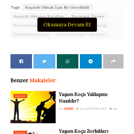
Tags:
Başarılı Olmak İçin Ne Gereklidir
Başarılı Olmanın Kuralları
Başarının Önemi
Okumaya Devam Et
Hayatımızdaki Başarı
İlişki Yürütme Yeteneği
İlişkilerdeki Başarı
Kişisel Gelişim Videoları
Benzer
Makaleler
Yaşam Koçu Yaklaşımı
BAŞARI
Nasıldır?
BY
ADMIN
14 AĞUSTOS 2023
161
Yaşam Koçu Zorlukları
BAŞARI