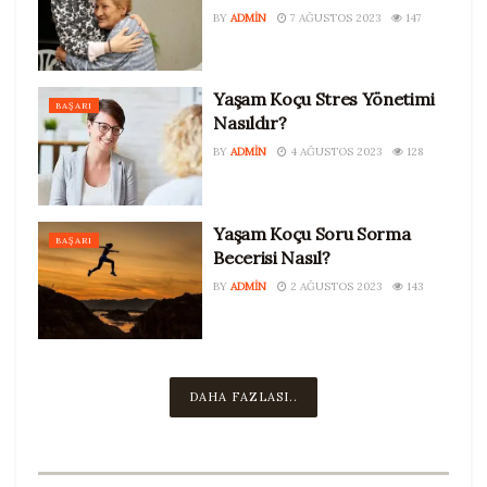
BY
ADMIN
7 AĞUSTOS 2023
147
Yaşam Koçu Stres Yönetimi
BAŞARI
Nasıldır?
BY
ADMIN
4 AĞUSTOS 2023
128
Yaşam Koçu Soru Sorma
BAŞARI
Becerisi Nasıl?
BY
ADMIN
2 AĞUSTOS 2023
143
DAHA FAZLASI..