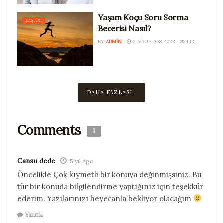
Yaşam Koçu Soru Sorma
BAŞARI
Becerisi Nasıl?
BY
ADMIN
2 AĞUSTOS 2023
143
DAHA FAZLASI..
Comments
1
Cansu dede
5 yıl ago
Öncelikle Çok kıymetli bir konuya değinmişsiniz. Bu
tür bir konuda bilgilendirme yaptığınız için teşekkür
ederim. Yazılarınızı heyecanla bekliyor olacağım
Yanıtla